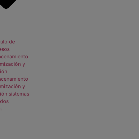
ulo de
esos
acenamiento
mización y
ión
acenamiento
mización y
ión sistemas
idos
n