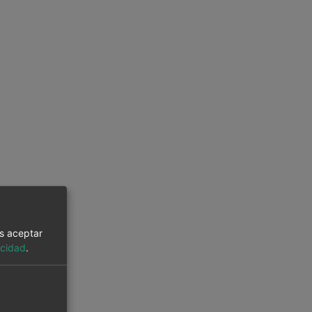
es aceptar
acidad
.