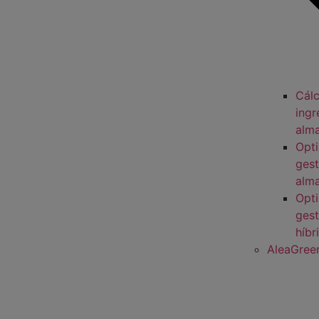
Cálc
ingr
alm
Opti
gest
alm
Opti
gest
híbr
AleaGree