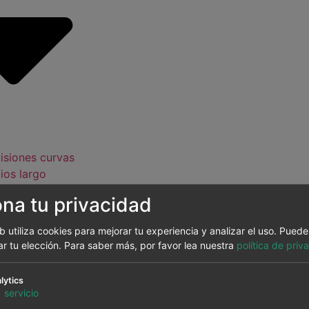
isiones curvas
ios largo
zo
ona tu privacidad
isiones de
ntías de
eb utiliza cookies para mejorar tu experiencia y analizar el uso. Pued
gen
ar tu elección.
Para saber más, por favor lea nuestra
política de priv
oconsumo,
tión demanda,
lytics
t cities
1
servicio
isiones