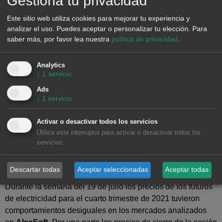
Gestiona tu privacidad
Este sitio web utiliza cookies para mejorar tu experiencia y
analizar el uso. Puedes aceptar o personalizar tu elección.
Para
saber más, por favor lea nuestra
política de privacidad
.
Analytics
↓
1
servicio
Ads
↓
1
servicio
Activar o desactivar todos los servicios
Utilice este interruptor para activar o desactivar todos los
servicios.
Fuente: Elaborado por AleaSoft con datos de OMIE, , Nord Pool y GME.
Futuros de electricidad
Descartar todas
Aceptar seleccionadas
Aceptar todas
Durante la semana del 19 de julio los precios de los futuros
de electricidad para el cuarto trimestre de 2021 tuvieron
comportamientos desiguales en los mercados analizados