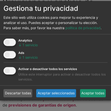
Previsiones y análisis de
Gestiona tu privacidad
AleaSoft Energy
Este sitio web utiliza cookies para mejorar tu experiencia y
Forecasting para proyectos
analizar el uso. Puedes aceptar o personalizar tu elección.
renovables y de
Para saber más, por favor lea nuestra
política de privacidad
.
almacenamiento
Analytics
↓
1
servicio
AleaSoft Energy Forecasting
, a través de su
Ads
división AleaGreen, proporciona
previsiones de largo
↓
1
servicio
plazo
, esenciales para la financiación de proyectos de
energías renovables y la negociación de contratos PPA,
Activar o desactivar todos los servicios
Utilice este interruptor para activar o desactivar todos los
la valoración de activos y el diseño de estrategias de
servicios.
cobertura. Entre los servicios que ofrece AleaGreen se
encuentran las
previsiones de producción
para
diferentes tipos de plantas renovables acompañadas de
Descartar todas
Aceptar seleccionadas
Aceptar todas
las correspondientes
previsiones de precios
además
de
previsiones de garantías de origen
.