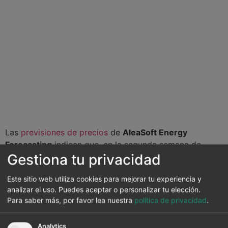
Las
previsiones de precios
de
AleaSoft Energy
Forecasting
indican que, en la segunda semana de
Gestiona tu privacidad
mayo, los precios podrían bajar en los mercados
eléctricos europeos, influenciados por la recuperación
Este sitio web utiliza cookies para mejorar tu experiencia y
de la producción eólica en la mayoría de los mercados.
analizar el uso. Puedes aceptar o personalizar tu elección.
Además, la demanda descenderá en algunos mercados.
Para saber más, por favor lea nuestra
política de privacidad
.
Por otra parte, el comportamiento de los precios del
gas continuará influenciando los precios de los
Analytics