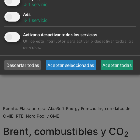
mercados eléctricos europeos.
↓
1
servicio
Ads
↓
1
servicio
Activar o desactivar todos los servicios
Utilice este interruptor para activar o desactivar todos los
servicios.
Descartar todas
Aceptar seleccionadas
Aceptar todas
Fuente: Elaborado por AleaSoft Energy Forecasting con datos de
OMIE, RTE, Nord Pool y GME.
Brent, combustibles y CO
2