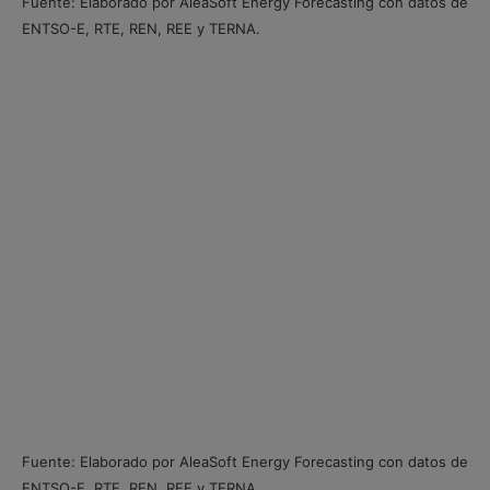
Fuente: Elaborado por AleaSoft Energy Forecasting con datos de
ENTSO-E, RTE, REN, REE y TERNA.
Fuente: Elaborado por AleaSoft Energy Forecasting con datos de
ENTSO-E, RTE, REN, REE y TERNA.