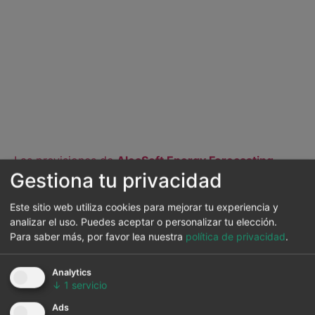
Las previsiones de
AleaSoft Energy Forecasting
Gestiona tu privacidad
indican que en la semana del 21 de febrero los
precios podrían recuperarse en la mayoría de los
Este sitio web utiliza cookies para mejorar tu experiencia y
mercados eléctricos europeos, favorecidos por el
analizar el uso. Puedes aceptar o personalizar tu elección.
descenso de la producción eólica y la recuperación
Para saber más, por favor lea nuestra
política de privacidad
.
de la demanda. Sin embargo, en el mercado italiano,
donde se espera que la producción solar y eólica
Analytics
aumenten, los precios podrían continuar
↓
1
servicio
disminuyendo.
Ads