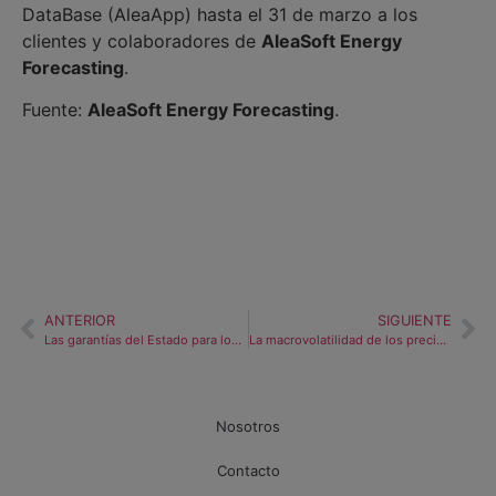
DataBase (AleaApp) hasta el 31 de marzo a los
clientes y colaboradores de
AleaSoft Energy
Forecasting
.
Fuente:
AleaSoft Energy Forecasting
.
ANTERIOR
SIGUIENTE
Las garantías del Estado para los PPA con electrointensivos
La macrovolatilidad de los precios en los mercados de energía y las tensiones geopolíticas
Nosotros
Contacto