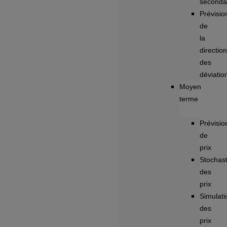
seconda
Prévisio
de
la
direction
des
déviatio
Moyen
terme
Prévisio
de
prix
Stochast
des
prix
Simulati
des
prix