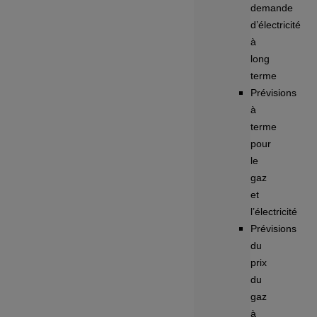
demande
d’électricité
à
long
terme
Prévisions
à
terme
pour
le
gaz
et
l’électricité
Prévisions
du
prix
du
gaz
à