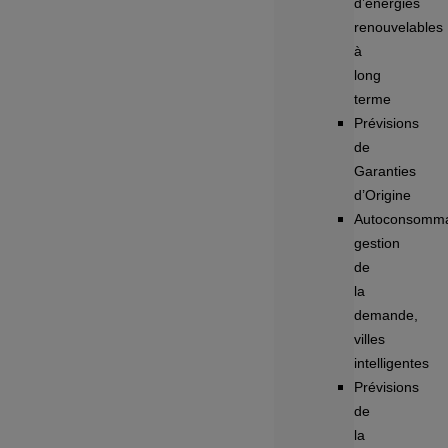
d’énergies
renouvelables
à
long
terme
Prévisions
de
Garanties
d’Origine
Autoconsomma
gestion
de
la
demande,
villes
intelligentes
Prévisions
de
la