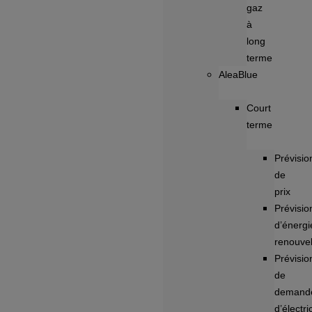
gaz
à
long
terme
AleaBlue
Court
terme
Prévisio
de
prix
Prévisio
d’énergi
renouve
Prévisio
de
demand
d’électri