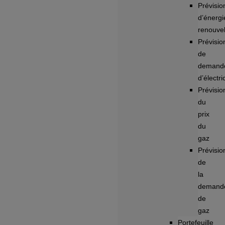
Prévisio
d’énergi
renouve
Prévisio
de
demand
d’électri
Prévisio
du
prix
du
gaz
Prévisio
de
la
demand
de
gaz
Portefeuille