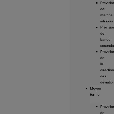
Prévisio
de
marché
intrajour
Prévisio
de
bande
seconda
Prévisio
de
la
direction
des
déviatio
Moyen
terme
Prévisio
de