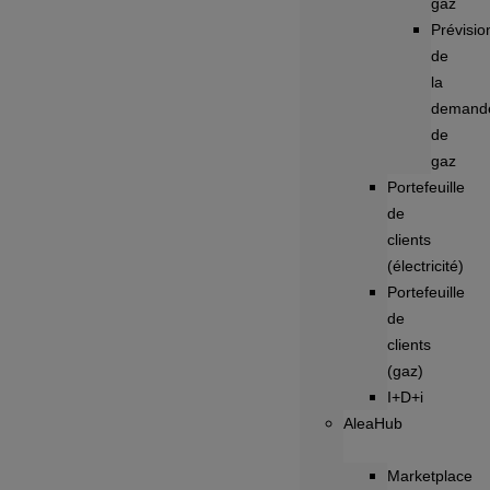
gaz
Prévisio
de
la
demand
de
gaz
Portefeuille
de
clients
(électricité)
Portefeuille
de
clients
(gaz)
I+D+i
AleaHub
Marketplace