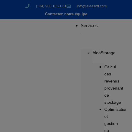
(+34) 900 10 21 61
info@aleasoft.com
Contactez notre équipe
Services
AleaStorage
Calcul
des
revenus
provenant
de
stockage
Optimisation
et
gestion
du