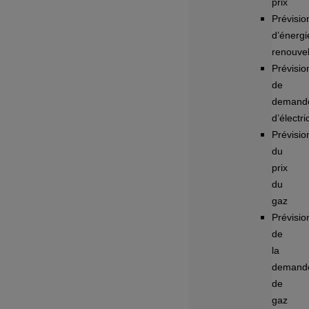
prix
Prévisio
d’énergi
renouve
Prévisio
de
demand
d’électri
Prévisio
du
prix
du
gaz
Prévisio
de
la
demand
de
gaz