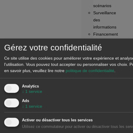
scénarios
Surveillance
des
informations
Financement
de
Gérez votre confidentialité
projets
d’énergies
Ce site utilise des cookies pour améliorer votre expérience et analys
renouvelables
l'utilisation. Vous pouvez tout accepter ou personnaliser vos choix.
P
Présent
en savoir plus, veuillez lire notre
politique de confidentialité
.
Analytics
↓
1
service
Webinaires
Ads
Ateliers
↓
1
service
Actualités
Rapport
Activer ou désactiver tous les services
:
Utilisez ce commutateur pour activer ou désactiver tous les serv
L’avenir