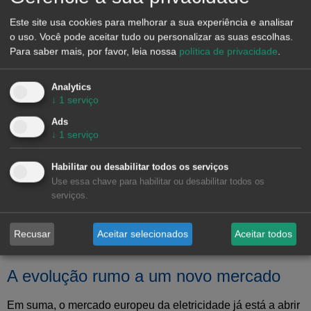
armazenamento. No entanto, ainda há elementos-chave por
Este site usa cookies para melhorar a sua experiência e analisar
definir, como o papel do agregador independente ou a
o uso. Você pode aceitar tudo ou personalizar as suas escolhas.
integração completa do armazenamento no autoconsumo.
Para saber mais, por favor, leia nossa
política de privacidade
.
Flexibilidade e segurança no
Analytics
abastecimento
↓
1
serviço
As análises de cobertura do sistema revelam tensões em
Ads
↓
1
serviço
determinados cenários, o que reforça o papel do
armazenamento não só do ponto de vista económico, mas
Habilitar ou desabilitar todos os serviços
também operacional, sendo fundamental para garantir a
Use essa chave para habilitar ou desabilitar todos os
segurança do abastecimento.
serviços.
Por sua vez, o mercado começa a valorizar a
flexibilidade
,
como demonstra o crescimento dos serviços de resposta à
Recusar
Aceitar selecionados
Aceitar todos
procura, com mais de 1700 MW adjudicados em 2026.
A evolução rumo a um novo mercado
Em suma, o mercado europeu da eletricidade já está a abrir