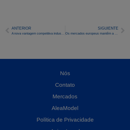
ANTERIOR
SIGUIENTE
A nova vantagem competitiva industrial: gerir a energia, não apenas consumi-la
Os mercados europeus mantêm a tendência de alta na terceira semana de abril, apesar da queda do preço do gás, com novos máximos na energia fotovoltaica
Nós
Contato
Mercados
AleaModel
Política de Privacidade