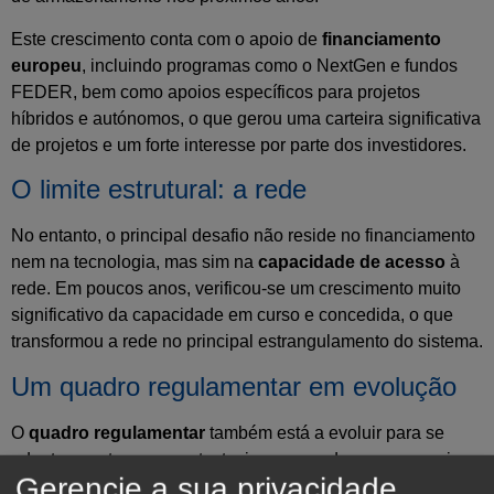
Este crescimento conta com o apoio de
financiamento
europeu
, incluindo programas como o NextGen e fundos
FEDER, bem como apoios específicos para projetos
híbridos e autónomos, o que gerou uma carteira significativa
de projetos e um forte interesse por parte dos investidores.
O limite estrutural: a rede
No entanto, o principal desafio não reside no financiamento
nem na tecnologia, mas sim na
capacidade de acesso
à
rede. Em poucos anos, verificou-se um crescimento muito
significativo da capacidade em curso e concedida, o que
transformou a rede no principal estrangulamento do sistema.
Um quadro regulamentar em evolução
O
quadro regulamentar
também está a evoluir para se
adaptar a este novo contexto, incorporando acessos mais
Gerencie a sua privacidade
flexíveis, a simplificação dos trâmites e o reconhecimento do