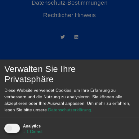
Datenschutz-Bestimmungen
Rechtlicher Hinweis
Verwalten Sie Ihre
AleaSoft Madrid
Privatsphäre
Paseo de la Castellana, 79, 6.ª. AZCA. 28046
Madrid
Diese Website verwendet Cookies, um Ihre Erfahrung zu
(+34) 900 10 21 61
verbessern und die Nutzung zu analysieren. Sie können alle
akzeptieren oder Ihre Auswahl anpassen.
Um mehr zu erfahren,
lesen Sie bitte unsere
Datenschutzerklärung
.
Analytics
↓
1
Dienst