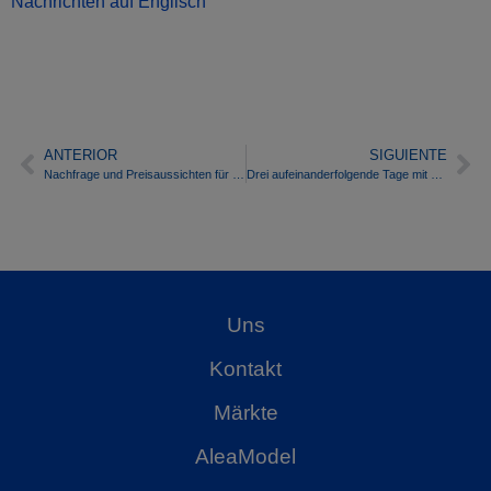
Nachrichten auf Englisch
ANTERIOR
SIGUIENTE
Nachfrage und Preisaussichten für niedrige Strommärkte in Europa bleiben aufgrund der Krise und der erneuerbaren Energien bestehen
Drei aufeinanderfolgende Tage mit negativen Preisen in einigen europäischen Strommärkten aufgrund von Wind und Coronavirus
Uns
Kontakt
Märkte
AleaModel