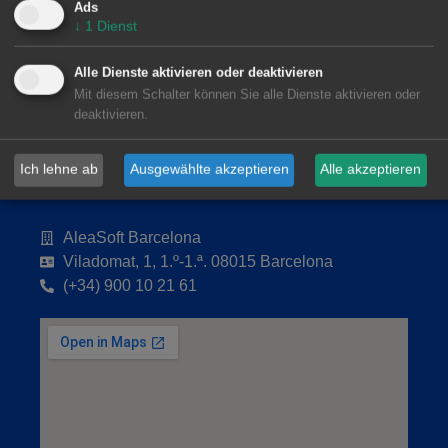
Ads
↓
1
Dienst
Alle Dienste aktivieren oder deaktivieren
Mit diesem Schalter können Sie alle Dienste aktivieren oder
deaktivieren.
Ich lehne ab
Ausgewählte akzeptieren
Alle akzeptieren
AleaSoft Barcelona
Viladomat, 1, 1.º-1.ª. 08015 Barcelona
(+34) 900 10 21 61