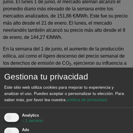
junio. El lunes 1 de junio, el mercado alemán alcanzó el
promedio diario más elevado de la semana entre los
mercados analizados, de 151,86 €/MWh. Este fue su precio
más alto desde el 21 de enero. El lunes, el mercado
neerlandés también alcanzó su precio más alto desde el 9
de enero, de 144,27 €/MWh.
En la semana del 1 de junio, el aumento de la producción
eólica, así como el ligero descenso del precio semanal de
los derechos de emisión de CO
, ejercieron su influencia a
2
la baja sobre los precios de los mercados eléctricos
Gestiona tu privacidad
europeos. Además, la demanda bajó en la mayoría de los
mercados.
Este sitio web utiliza cookies para mejorar tu experiencia y
analizar el uso. Puedes aceptar o personalizar tu elección.
Para
saber más, por favor lea nuestra
política de privacidad
.
Analytics
↓
1
servicio
Ads