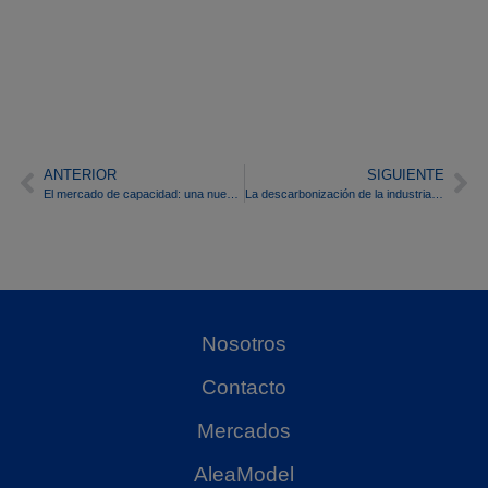
ANTERIOR
SIGUIENTE
El mercado de capacidad: una nueva pieza para la bancabilidad de las baterías, no la solución definitiva
La descarbonización de la industria: electrificación, almacenamiento y gestión del riesgo en los mercados
Nosotros
Contacto
Mercados
AleaModel