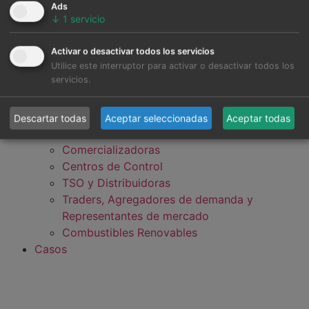
Ads
↓
1
servicio
Activar o desactivar todos los servicios
Desarrolladores, Fondos de Inversión y
Utilice este interruptor para activar o desactivar todos los
servicios.
Bancos
Industria, Grandes Consumidores y Data
Centers
Descartar todas
Aceptar seleccionadas
Aceptar todas
Generadores (Utilities e IPP)
Comercializadoras
Centros de Control
TSO y Distribuidoras
Traders, Agregadores de demanda y
Representantes de mercado
Combustibles Renovables
Casos