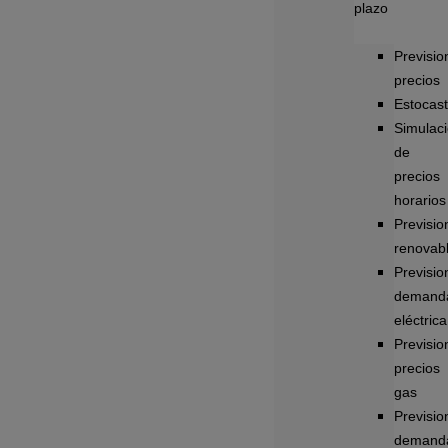
plazo
Previsio
precios
Estocast
Simulac
de
precios
horarios
Previsio
renovab
Previsio
demand
eléctrica
Previsio
precios
gas
Previsio
demand