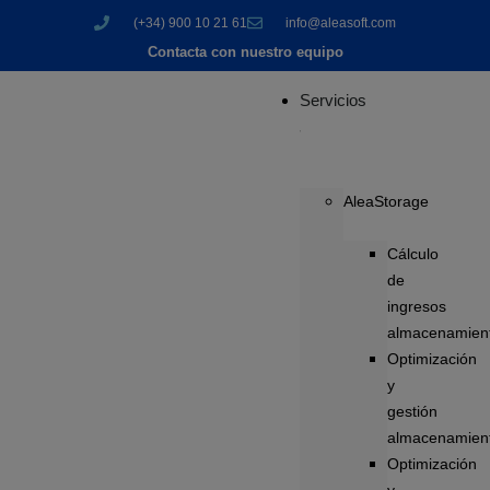
(+34) 900 10 21 61
info@aleasoft.com
Contacta con nuestro equipo
Servicios
AleaStorage
Cálculo
de
ingresos
almacenamien
Optimización
y
gestión
almacenamien
Optimización