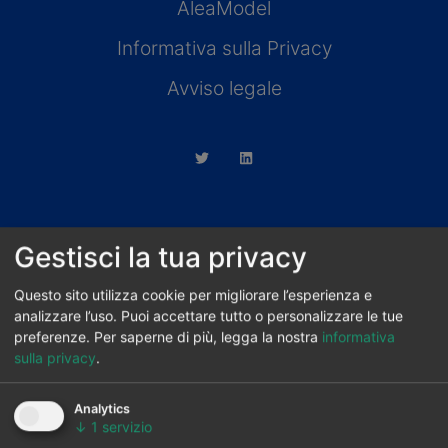
AleaModel
Informativa sulla Privacy
Avviso legale
Gestisci la tua privacy
AleaSoft Madrid
Paseo de la Castellana, 79, 6.ª. AZCA. 28046
Questo sito utilizza cookie per migliorare l’esperienza e
analizzare l’uso. Puoi accettare tutto o personalizzare le tue
Madrid
preferenze.
Per saperne di più, legga la nostra
informativa
(+34) 900 10 21 61
sulla privacy
.
Analytics
↓
1
servizio