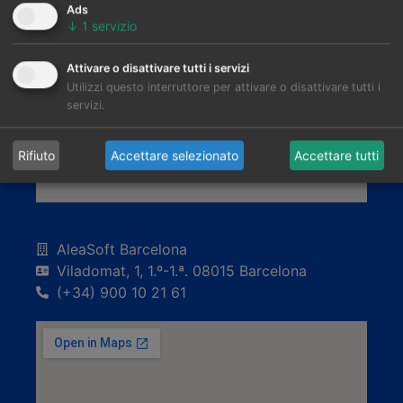
Ads
↓
1
servizio
Attivare o disattivare tutti i servizi
Utilizzi questo interruttore per attivare o disattivare tutti i
servizi.
Rifiuto
Accettare selezionato
Accettare tutti
AleaSoft Barcelona
Viladomat, 1, 1.º-1.ª. 08015 Barcelona
(+34) 900 10 21 61