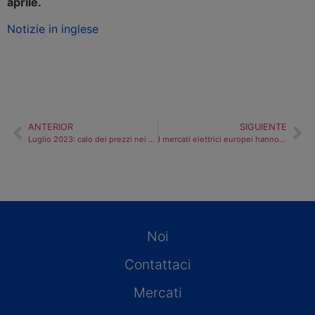
aprile.
Notizie in inglese
ANTERIOR
SIGUIENTE
Luglio 2023: calo dei prezzi nei mercati elettrici europei e produzione fotovoltaica record
I mercati elettrici europei hanno risentito dell’aumento dei prezzi del gas nella seconda settimana di agosto
Noi
Contattaci
Mercati