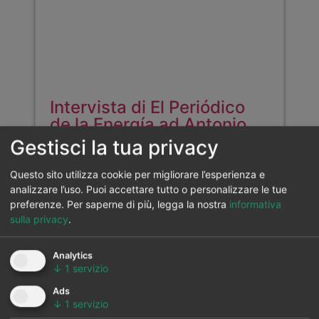
Intervista di El Periódico
de la Energía ad Antonio
Delgado Rigal, dottore in
Gestisci la tua privacy
Intelligenza Artificiale e
amministratore delegato di
Questo sito utilizza cookie per migliorare l’esperienza e
AleaSoft Energy
analizzare l’uso. Puoi accettare tutto o personalizzare le tue
preferenze.
Per saperne di più, legga la nostra
informativa
Forecasting
sulla privacy
.
AleaSoft Energy Forecasting, 30 marzo
2026. Intervista di Ramón Roca,
Analytics
direttore di El Periódico de la…
↓
1
servizio
VEDI ALTRO >>
Ads
↓
1
servizio