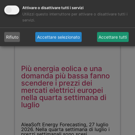
Attivare o disattivare tutti i servizi
Utilizzi questo interruttore per attivare o disattivare tutti i
servizi.
Rifiuto
Accettare selezionato
Accettare tutti
Più energia eolica e una
domanda più bassa fanno
scendere i prezzi dei
mercati elettrici europei
nella quarta settimana di
luglio
AleaSoft Energy Forecasting, 27 luglio
2026. Nella quarta settimana di luglio i
prezzi settimanali sono scesi…