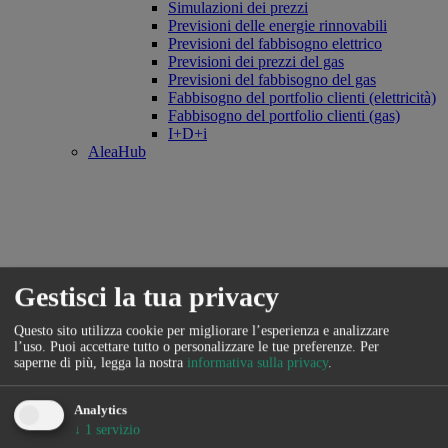
Simulazioni dei prezzi
Previsioni delle energie rinnovabili
Previsioni del fabbisogno elettrico
Previsioni dei prezzi del gas
Previsioni del fabbisogno del gas
Fabbisogno del portfolio clienti (elettricità)
Fabbisogno del portfolio clienti (gas)
I+D+i
AleaHub
Gestisci la tua privacy
Questo sito utilizza cookie per migliorare l’esperienza e analizzare
l’uso. Puoi accettare tutto o personalizzare le tue preferenze.
Per
saperne di più, legga la nostra
informativa sulla privacy
.
Analytics
↓
1
servizio