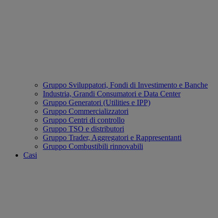
Gruppo Sviluppatori, Fondi di Investimento e Banche
Industria, Grandi Consumatori e Data Center
Gruppo Generatori (Utilities e IPP)
Gruppo Commercializzatori
Gruppo Centri di controllo
Gruppo TSO e distributori
Gruppo Trader, Aggregatori e Rappresentanti
Gruppo Combustibili rinnovabili
Casi