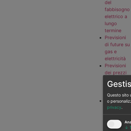
del
fabbisogno
elettrico a
lungo
termine
Previsioni
di future su
gas e
elettricità
Previsioni
dei prezzi
del gas a
Gestis
lungo
termine
Questo sito u
Previsioni
o personaliz
privacy
.
del
fabbisogno
del gas a
Ana
↓
lungo