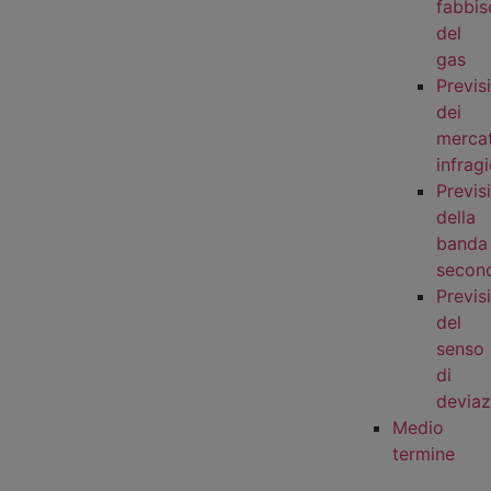
fabbi
del
gas
Previs
dei
mercat
infragi
Previs
della
banda
second
Previs
del
senso
di
deviaz
Medio
termine