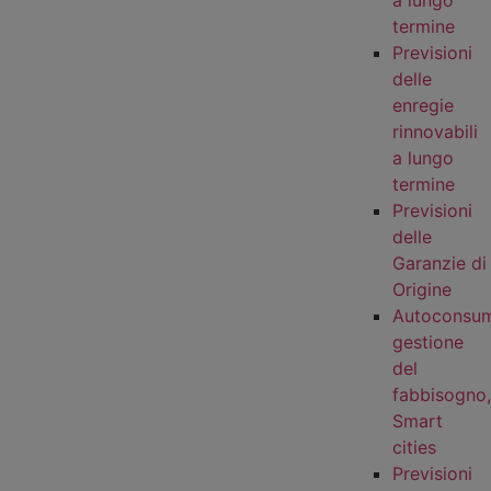
a lungo
termine
Previsioni
delle
enregie
rinnovabili
a lungo
termine
Previsioni
delle
Garanzie di
Origine
Autoconsu
gestione
del
fabbisogno,
Smart
cities
Previsioni