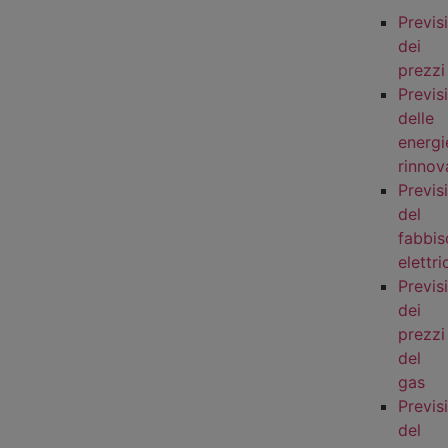
Previs
dei
prezzi
Previs
delle
energi
rinnova
Previs
del
fabbi
elettri
Previs
dei
prezzi
del
gas
Previs
del