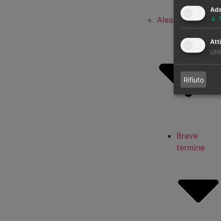
termine
Ad
↓
AleaBlue
Atti
Util
Rifiuto
Breve
termine