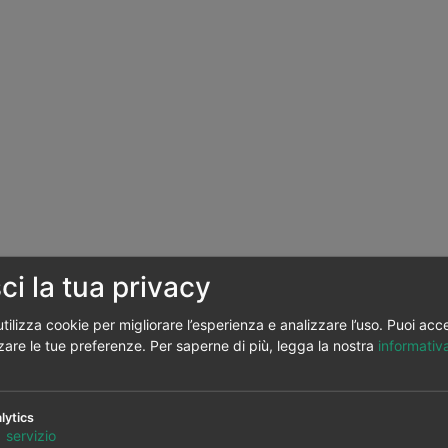
ci la tua privacy
tilizza cookie per migliorare l’esperienza e analizzare l’uso. Puoi acc
zare le tue preferenze.
Per saperne di più, legga la nostra
informativa
lytics
1
servizio