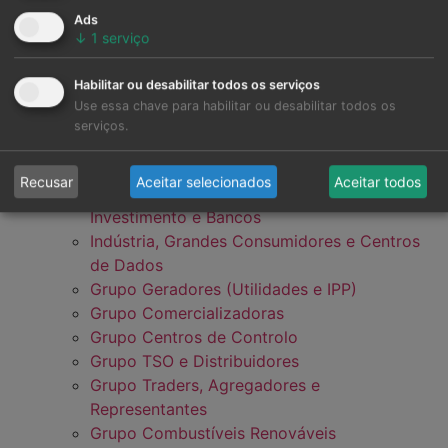
Ads
↓
1
serviço
Habilitar ou desabilitar todos os serviços
Use essa chave para habilitar ou desabilitar todos os
serviços.
Recusar
Aceitar selecionados
Aceitar todos
Grupo de Desenvolvedores, Fundos de
Investimento e Bancos
Indústria, Grandes Consumidores e Centros
de Dados
Grupo Geradores (Utilidades e IPP)
Grupo Comercializadoras
Grupo Centros de Controlo
Grupo TSO e Distribuidores
Grupo Traders, Agregadores e
Representantes
Grupo Combustíveis Renováveis