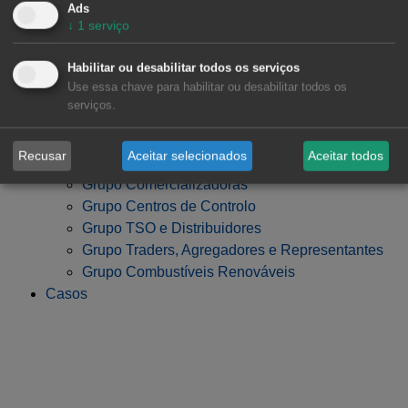
Ads
↓
1
serviço
Habilitar ou desabilitar todos os serviços
Grupo de Desenvolvedores, Fundos de
Use essa chave para habilitar ou desabilitar todos os
Investimento e Bancos
serviços.
Indústria, Grandes Consumidores e Centros de
Dados
Recusar
Aceitar selecionados
Aceitar todos
Grupo Geradores (Utilidades e IPP)
Grupo Comercializadoras
Grupo Centros de Controlo
Grupo TSO e Distribuidores
Grupo Traders, Agregadores e Representantes
Grupo Combustíveis Renováveis
Casos