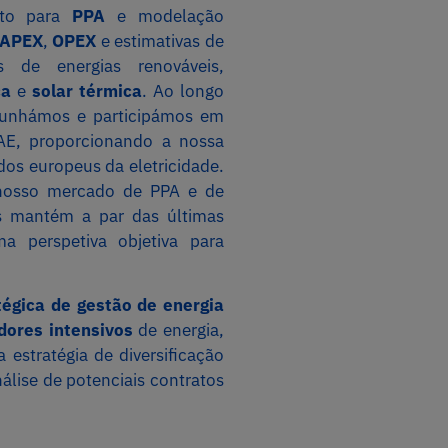
nto para
PPA
e modelação
APEX
,
OPEX
e estimativas de
 de energias renováveis,
ca
e
solar térmica
. Ao longo
emunhámos e participámos em
AE, proporcionando a nossa
dos europeus da eletricidade.
 nosso mercado de PPA e de
os mantém a par das últimas
 perspetiva objetiva para
tégica de gestão de energia
ores intensivos
de energia,
estratégia de diversificação
nálise de potenciais contratos