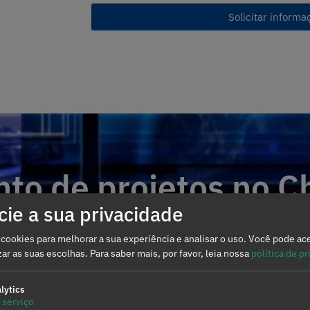
Solicitar informa
to de projetos no Ch
to de projetos no Ch
ie a sua privacidade
amento de projetos de energias
amento de projetos de energias
 cookies para melhorar a sua experiência e analisar o uso. Você pode ace
zar as suas escolhas.
Para saber mais, por favor, leia nossa
política de p
lytics
serviço