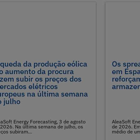
 queda da produção eólica
Os spre
 o aumento da procura
em Espa
azem subir os preços dos
reforçam
ercados elétricos
armaze
uropeus na última semana
 julho
eaSoft Energy Forecasting, 3 de agosto
AleaSoft Ene
 2026. Na última semana de julho, os
de 2026. Em 
eços subiram…
médio de u