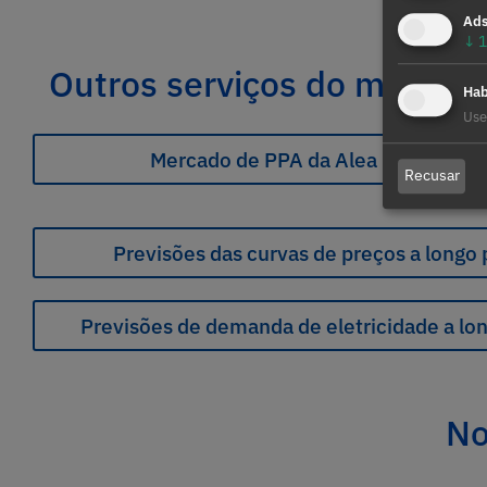
Ad
↓
1
Outros serviços do mercado
Hab
Use
Mercado de PPA da Alea Renewable
Recusar
Previsões das curvas de preços a longo 
Previsões de demanda de eletricidade a lo
No