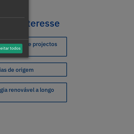
seu interesse
ra activos e projectos
s
eitar todos
ias de origem
gia renovável a longo