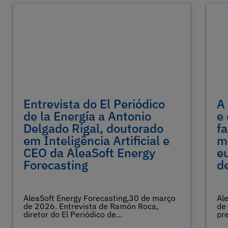
Entrevista do El Periódico
A
de la Energía a Antonio
e
Delgado Rigal, doutorado
f
em Inteligência Artificial e
m
CEO da AleaSoft Energy
e
Forecasting
de
AleaSoft Energy Forecasting,30 de março
Al
de 2026. Entrevista de Ramón Roca,
de
diretor do El Periódico de…
pr