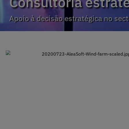
Consultoria estrat
Apoio à decisão estratégica no sec