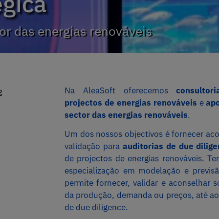
égica
tor das energias renováveis
Na AleaSoft oferecemos
consultori
projectos de energias renováveis
e
apo
sector das energias renováveis
.
Um dos nossos objectivos é fornecer ac
validação para
auditorias de due dilig
de projectos de energias renováveis. T
especialização em modelação e previs
permite fornecer, validar e aconselhar 
da produção, demanda ou preços, até ao n
de due diligence.