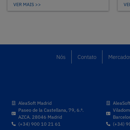
VER MAIS >>
VE
Nós
Contato
Mercado
AleaSoft Madrid
AleaSof
Paseo de la Castellana, 79, 6.ª.
Viladoma
AZCA. 28046 Madrid
Barcelo
(+34) 900 10 21 61
(+34) 9