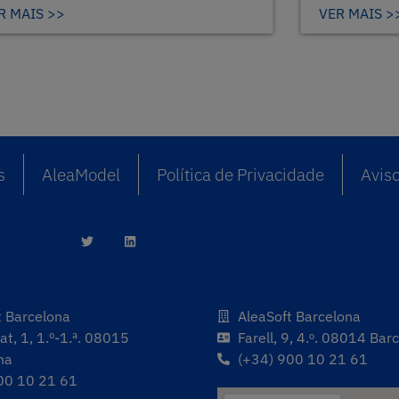
R MAIS >>
VER MAIS >
s
AleaModel
Política de Privacidade
Aviso
t Barcelona
AleaSoft Barcelona
t, 1, 1.º-1.ª. 08015
Farell, 9, 4.ᵒ. 08014 Bar
na
(+34) 900 10 21 61
00 10 21 61