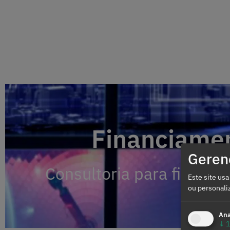
Financiamen
Financiamen
Gerenc
Consultoria para financi
Consultoria para financi
Este site usa
ou personali
Ana
↓
1