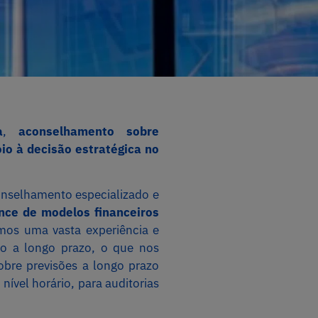
a
,
aconselhamento sobre
io à decisão estratégica no
onselhamento especializado e
ence de modelos financeiros
emos uma vasta experiência e
ão a longo prazo, o que nos
sobre previsões a longo prazo
ível horário, para auditorias