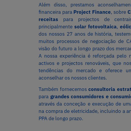
Além disso, prestamos aconselhame
financeira para
Project Finance
, sobre
C
receitas
para projectos de centrais
principalmente
solar fotovoltaica
,
eóli
dos nossos 27 anos de história, test
muitos processos de negociação de C
visão do futuro a longo prazo dos merca
A nossa experiência é reforçada pelo
activos e projectos renováveis, que n
tendências do mercado e oferece uma
aconselhar os nossos clientes.
Também fornecemos
consultoria estra
para
grandes consumidores e consumid
através da conceção e execução de uma 
na compra de eletricidade, incluindo a a
PPA de longo prazo.