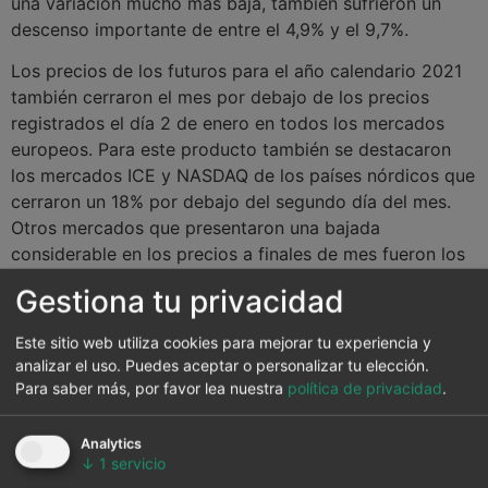
una variación mucho más baja, también sufrieron un
descenso importante de entre el 4,9% y el 9,7%.
Los precios de los futuros para el año calendario 2021
también cerraron el mes por debajo de los precios
registrados el día 2 de enero en todos los mercados
europeos. Para este producto también se destacaron
los mercados ICE y NASDAQ de los países nórdicos que
cerraron un 18% por debajo del segundo día del mes.
Otros mercados que presentaron una bajada
considerable en los precios a finales de mes fueron los
de ICE y
EEX
de UK, que bajaron un 11% en ambos
Gestiona tu privacidad
casos. Para el resto de los mercados la caída en los
precios fue de entre el 5,1% y el 8,9%.
Este sitio web utiliza cookies para mejorar tu experiencia y
analizar el uso. Puedes aceptar o personalizar tu elección.
Para saber más, por favor lea nuestra
política de privacidad
.
Analytics
↓
1
servicio