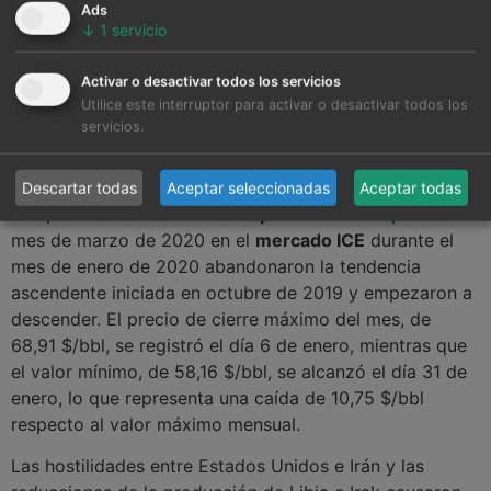
Ads
↓
1
servicio
En general, las caídas de los futuros de electricidad
están relacionadas con las bajadas de los precios de los
Activar o desactivar todos los servicios
futuros de gas y carbón, y en la región nórdica, con los
Utilice este interruptor para activar o desactivar todos los
servicios.
altos niveles de reserva de energía hidroeléctrica.
Brent, combustibles y CO
2
Descartar todas
Aceptar seleccionadas
Aceptar todas
Los precios de los futuros de
petróleo Brent
para el
mes de marzo de 2020 en el
mercado ICE
durante el
mes de enero de 2020 abandonaron la tendencia
ascendente iniciada en octubre de 2019 y empezaron a
descender. El precio de cierre máximo del mes, de
68,91 $/bbl, se registró el día 6 de enero, mientras que
el valor mínimo, de 58,16 $/bbl, se alcanzó el día 31 de
enero, lo que representa una caída de 10,75 $/bbl
respecto al valor máximo mensual.
Las hostilidades entre Estados Unidos e Irán y las