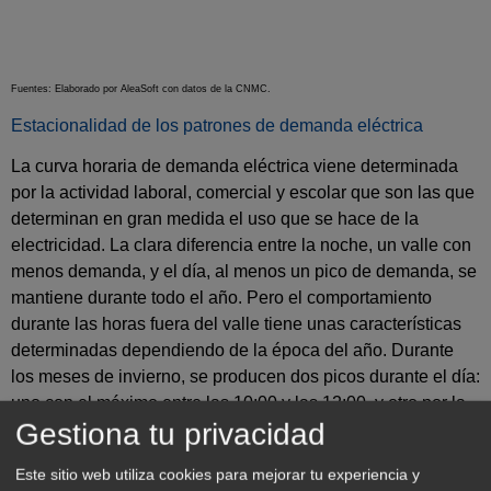
Fuentes: Elaborado por AleaSoft con datos de la CNMC.
Estacionalidad de los patrones de demanda eléctrica
La curva horaria de demanda eléctrica viene determinada
por la actividad laboral, comercial y escolar que son las que
determinan en gran medida el uso que se hace de la
electricidad. La clara diferencia entre la noche, un valle con
menos demanda, y el día, al menos un pico de demanda, se
mantiene durante todo el año. Pero el comportamiento
durante las horas fuera del valle tiene unas características
determinadas dependiendo de la época del año. Durante
los meses de invierno, se producen dos picos durante el día:
uno con el máximo entre las 10:00 y las 12:00, y otro por la
Gestiona tu privacidad
tarde-noche un poco más alto con el máximo entre las 19:00
y las 21:00. Estos picos coinciden con las horas del
Este sitio web utiliza cookies para mejorar tu experiencia y
comienzo de las jornadas laborales y escolares, y con la