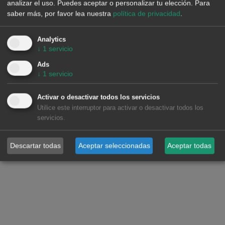
analizar el uso. Puedes aceptar o personalizar tu elección.
Para
hora de vuelta a casa y de la cena. En cambio, en verano, el
saber más, por favor lea nuestra
política de privacidad
.
máximo del pico de la mañana se atrasa entre las 12:00 y
las 14:00 coincidiendo con las horas de más calor durante
Analytics
la jornada laboral, y el pico de la tarde prácticamente
↓
1
servicio
desaparece.
Ads
↓
1
servicio
Activar o desactivar todos los servicios
Utilice este interruptor para activar o desactivar todos los
servicios.
Descartar todas
Aceptar seleccionadas
Aceptar todas