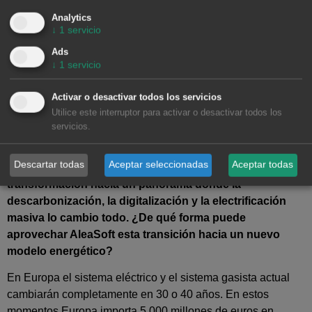
Analytics
↓
1
servicio
Ads
↓
1
servicio
Activar o desactivar todos los servicios
Utilice este interruptor para activar o desactivar todos los
servicios.
Metodología Alea utilizada en las previsiones para el sector de la energía.
Descartar todas
Aceptar seleccionadas
Aceptar todas
En el sector energético nos encontramos en plena
transformación hacia un panorama donde la
descarbonización, la digitalización y la electrificación
masiva lo cambio todo. ¿De qué forma puede
aprovechar AleaSoft esta transición hacia un nuevo
modelo energético?
En Europa el sistema eléctrico y el sistema gasista actual
cambiarán completamente en 30 o 40 años. En estos
momentos Europa importa 5.000 millones de euros en