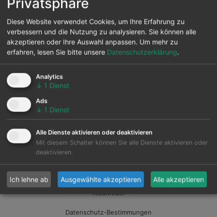
Privatsphäre
Diese Website verwendet Cookies, um Ihre Erfahrung zu
verbessern und die Nutzung zu analysieren. Sie können alle
akzeptieren oder Ihre Auswahl anpassen.
Um mehr zu
erfahren, lesen Sie bitte unsere
Datenschutzerklärung
.
Analytics
↓
1
Dienst
Ads
↓
1
Dienst
Alle Dienste aktivieren oder deaktivieren
Uns
Mit diesem Schalter können Sie alle Dienste aktivieren oder
deaktivieren.
Kontakt
Märkte
Ich lehne ab
Ausgewählte akzeptieren
Alle akzeptieren
AleaModel
Datenschutz-Bestimmungen