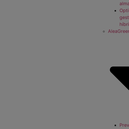
alm
Opti
gest
híbr
AleaGree
Prev