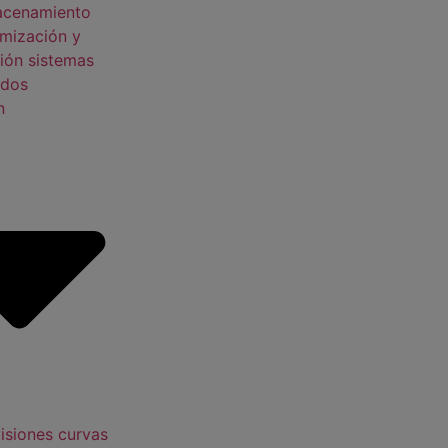
acenamiento
mización y
ión sistemas
idos
n
isiones curvas