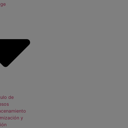
age
ulo de
esos
acenamiento
mización y
ión