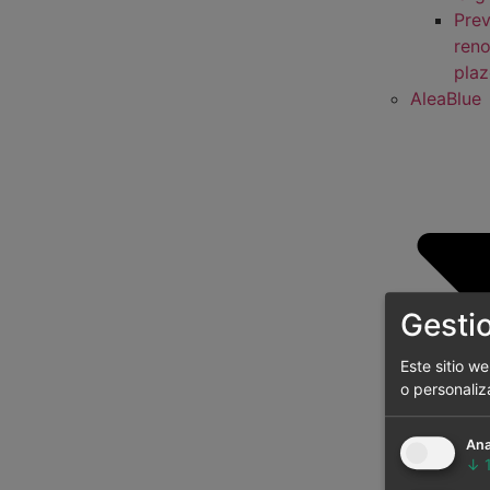
Prev
reno
pla
AleaBlue
Gesti
Este sitio w
o personaliz
Ana
Cor
↓