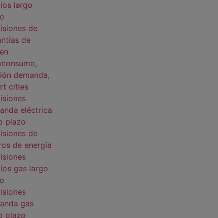
ios largo
zo
isiones de
ntías de
gen
oconsumo,
tión demanda,
t cities
isiones
nda eléctrica
o plazo
isiones de
ros de energía
isiones
ios gas largo
zo
isiones
anda gas
o plazo