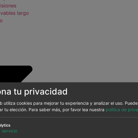
isiones
vables largo
zo
ona tu privacidad
eb utiliza cookies para mejorar tu experiencia y analizar el uso. Pued
ar tu elección.
Para saber más, por favor lea nuestra
política de priv
lytics
to plazo
1
servicio