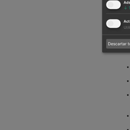
Ad
↓
Act
Uti
Descartar 