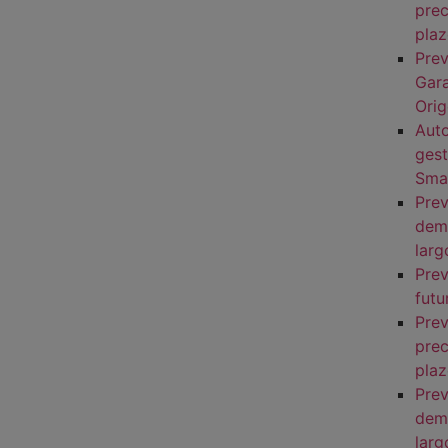
prec
pla
Prev
Gara
Ori
Aut
ges
Smar
Prev
dema
larg
Prev
futu
Prev
prec
pla
Prev
dem
larg