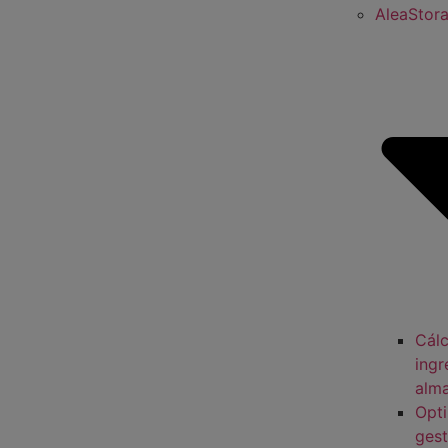
AleaStor
Cálc
ingr
alm
Opti
gest