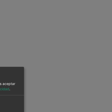
es aceptar
acidad
.