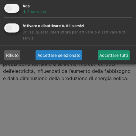
Ads
↓
1
servizio
Attivare o disattivare tutti i servizi
Utilizzi questo interruttore per attivare o disattivare tutti i
servizi.
Le
previsioni di prezzo
di
AleaSoft Energy Forecasting
Rifiuto
Accettare selezionato
Accettare tutti
indicano che, nella prima settimana di novembre, i
prezzi continueranno a salire nei mercati europei
dell’elettricità, influenzati dall’aumento della fabbisogno
e dalla diminuzione della produzione di energia eolica.