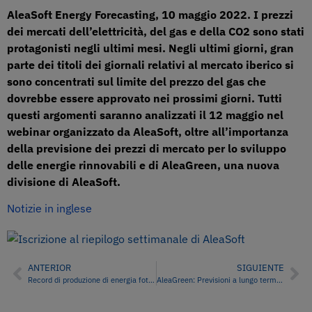
AleaSoft Energy Forecasting, 10 maggio 2022. I prezzi
dei mercati dell’elettricità, del gas e della CO2 sono stati
protagonisti negli ultimi mesi. Negli ultimi giorni, gran
parte dei titoli dei giornali relativi al mercato iberico si
sono concentrati sul limite del prezzo del gas che
dovrebbe essere approvato nei prossimi giorni. Tutti
questi argomenti saranno analizzati il 12 maggio nel
webinar organizzato da AleaSoft, oltre all’importanza
della previsione dei prezzi di mercato per lo sviluppo
delle energie rinnovabili e di AleaGreen, una nuova
divisione di AleaSoft.
Notizie in inglese
ANTERIOR
SIGUIENTE
Record di produzione di energia fotovoltaica in alcuni mercati europei nella prima settimana di maggio
AleaGreen: Previsioni a lungo termine per il finanziamento di PPA e progetti di energia rinnovabile