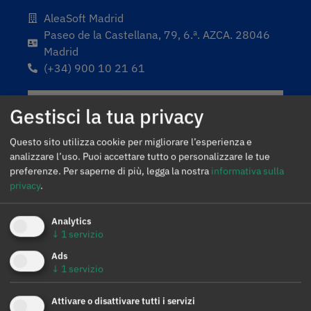
AleaSoft Madrid
Paseo de la Castellana, 79, 6.ª. AZCA. 28046
Madrid
(+34) 900 10 21 61
Gestisci la tua privacy
Questo sito utilizza cookie per migliorare l’esperienza e
analizzare l’uso. Puoi accettare tutto o personalizzare le tue
preferenze.
Per saperne di più, legga la nostra
informativa sulla
privacy
.
Analytics
↓
1
servizio
Ads
↓
1
servizio
Attivare o disattivare tutti i servizi