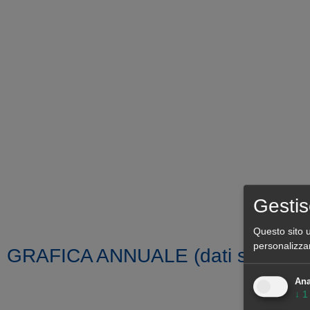
Gestis
Questo sito u
personalizza
GRAFICA ANNUALE (dati settimana
Ana
↓
1