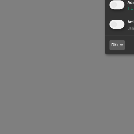
Ad
↓
1
Atti
Util
Rifiuto