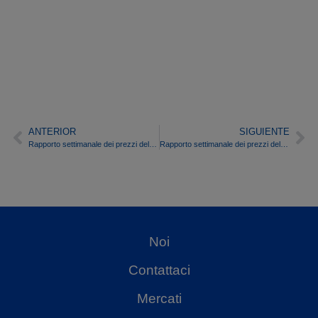
ANTERIOR
SIGUIENTE
Rapporto settimanale dei prezzi del mercato energetico spagnolo – Settimana 41/2018
Rapporto settimanale dei prezzi del mercato energetico spagnolo – Settimana 43/2018
Noi
Contattaci
Mercati