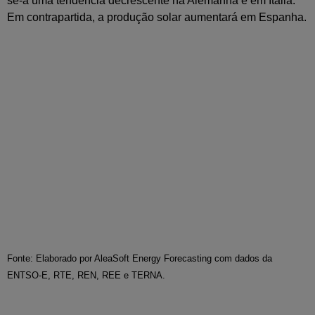
se-á uma tendência decrescente na Alemanha e em Itália.
Em contrapartida, a produção solar aumentará em Espanha.
Fonte: Elaborado por AleaSoft Energy Forecasting com dados da
ENTSO-E, RTE, REN, REE e TERNA.