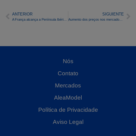
ANTERIOR
SIGUIENTE
A França alcança a Península Ibérica e tem os preços mais baixos entre os mercados europeus de eletricidade
Aumento dos preços nos mercados europeus da eletricidade devido ao gás e ao CO
Nós
Contato
Mercados
AleaModel
Política de Privacidade
Aviso Legal