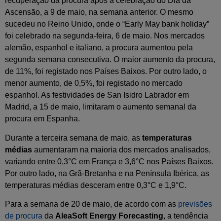
recuperação da procura após a celebração do Dia da
Ascensão, a 9 de maio, na semana anterior. O mesmo
sucedeu no Reino Unido, onde o “Early May bank holiday”
foi celebrado na segunda-feira, 6 de maio. Nos mercados
alemão, espanhol e italiano, a procura aumentou pela
segunda semana consecutiva. O maior aumento da procura,
de 11%, foi registado nos Países Baixos. Por outro lado, o
menor aumento, de 0,5%, foi registado no mercado
espanhol. As festividades de San Isidro Labrador em
Madrid, a 15 de maio, limitaram o aumento semanal da
procura em Espanha.
Durante a terceira semana de maio, as
temperaturas
médias
aumentaram na maioria dos mercados analisados,
variando entre 0,3°C em França e 3,6°C nos Países Baixos.
Por outro lado, na Grã-Bretanha e na Península Ibérica, as
temperaturas médias desceram entre 0,3°C e 1,9°C.
Para a semana de 20 de maio, de acordo com as
previsões
de procura
da
AleaSoft Energy Forecasting
, a tendência