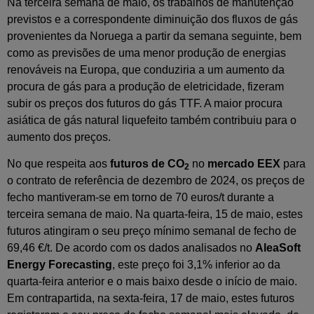
Na terceira semana de maio, os trabalhos de manutenção
previstos e a correspondente diminuição dos fluxos de gás
provenientes da Noruega a partir da semana seguinte, bem
como as previsões de uma menor produção de energias
renováveis na Europa, que conduziria a um aumento da
procura de gás para a produção de eletricidade, fizeram
subir os preços dos futuros do gás TTF. A maior procura
asiática de gás natural liquefeito também contribuiu para o
aumento dos preços.
No que respeita aos
futuros de CO
no
mercado EEX
para
2
o contrato de referência de dezembro de 2024, os preços de
fecho mantiveram-se em torno de 70 euros/t durante a
terceira semana de maio. Na quarta-feira, 15 de maio, estes
futuros atingiram o seu preço mínimo semanal de fecho de
69,46 €/t. De acordo com os dados analisados no
AleaSoft
Energy Forecasting
, este preço foi 3,1% inferior ao da
quarta-feira anterior e o mais baixo desde o início de maio.
Em contrapartida, na sexta-feira, 17 de maio, estes futuros