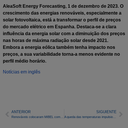
AleaSoft Energy Forecasting, 1 de dezembro de 2023. O
crescimento das energias renováveis, especialmente a
solar fotovoltaica, está a transformar o perfil de preços
do mercado elétrico em Espanha. Destaca-se a clara
influência da energia solar com a diminuição dos preços
nas horas de máxima radiação solar desde 2021.
Embora a energia eólica também tenha impacto nos
preços, a sua variabilidade torna-a menos evidente no
perfil médio horário.
Notícias em inglês
ANTERIOR
SIGUIENTE
Renováveis ​​colocaram MIBEL com os preços mais baixos da Europa na quarta semana de Novembro
A queda das temperaturas impulsionou os preços dos mercados elétricos europeus na última semana de novembro