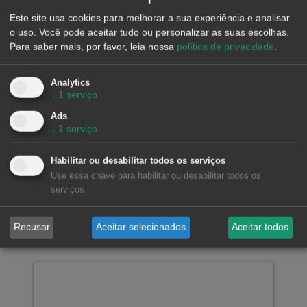
Este site usa cookies para melhorar a sua experiência e analisar
Solicitar informação para o Mercado
o uso. Você pode aceitar tudo ou personalizar as suas escolhas.
Belga
Para saber mais, por favor, leia nossa
política de privacidade
.
Analytics
↓
1
serviço
Observatórios de mercados de
Ads
energia da Bélgica
↓
1
serviço
Visite o observatório do mercado belga para
analisar a evolução das principais variáveis
Habilitar ou desabilitar todos os serviços
Use essa chave para habilitar ou desabilitar todos os
serviços.
Notícias em destaque
Recusar
Aceitar selecionados
Aceitar todos