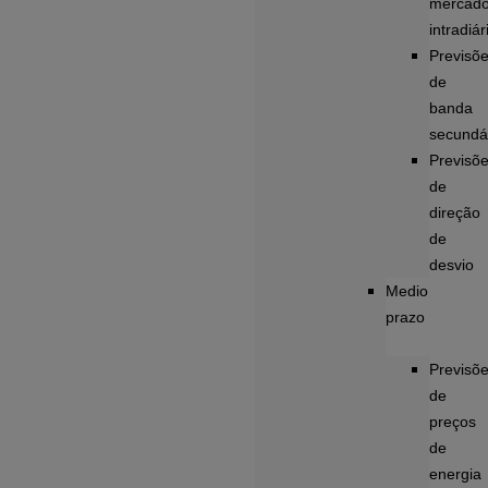
mercad
intradiár
Previsõ
de
banda
secundá
Previsõ
de
direção
de
desvio
Medio
prazo
Previsõ
de
preços
de
energia