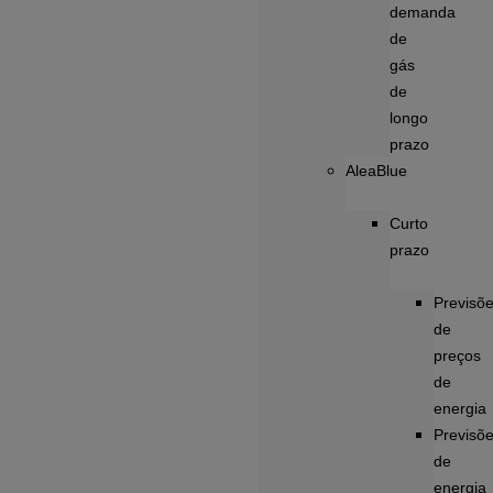
demanda
de
gás
de
longo
prazo
AleaBlue
Curto
prazo
Previsõ
de
preços
de
energia
Previsõ
de
energia