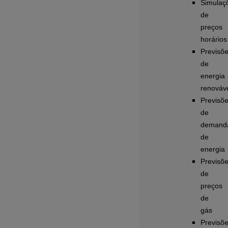
Simulaç
de
preços
horários
Previsõ
de
energia
renováv
Previsõ
de
demand
de
energia
Previsõ
de
preços
de
gás
Previsõ