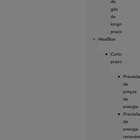
de
gás
de
longo
prazo
AleaBlue
Curto
prazo
Previsõ
de
preços
de
energia
Previsõ
de
energia
renováv