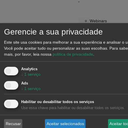
Webinars
Workshops
Gerencie a sua privacidade
Notícias
Relatório:
Este site usa cookies para melhorar a sua experiência e analisar o u
Você pode aceitar tudo ou personalizar as suas escolhas.
Para sabe
O
mais, por favor, leia nossa
política de privacidade
.
futuro
da
procura
Analytics
↓
1
serviço
de
eletricidade
Ads
↓
1
serviço
Solicitar
apresentação
Habilitar ou desabilitar todos os serviços
Programa
Use essa chave para habilitar ou desabilitar todos os serviços.
de
Parceiros
Recusar
Aceitar selecionados
Aceitar to
e