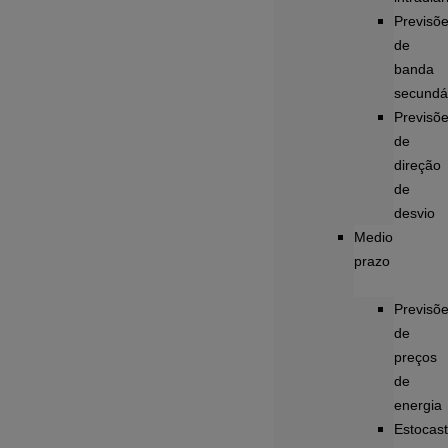
Previsõ
de
banda
secundá
Previsõ
de
direção
de
desvio
Medio
prazo
Previsõ
de
preços
de
energia
Estocast