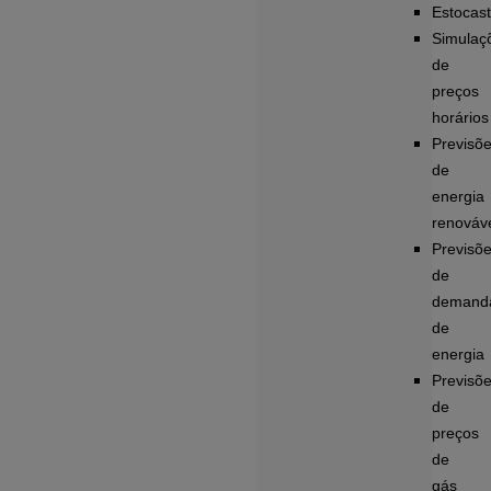
Estocast
Simulaç
de
preços
horários
Previsõ
de
energia
renováv
Previsõ
de
demand
de
energia
Previsõ
de
preços
de
gás