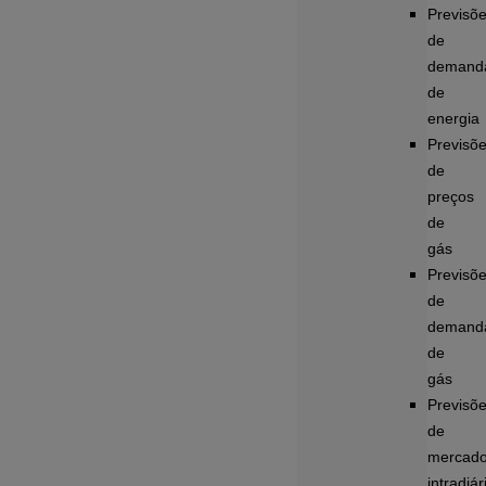
Previsõ
de
demand
de
energia
Previsõ
de
preços
de
gás
Previsõ
de
demand
de
gás
Previsõ
de
mercad
intradiár