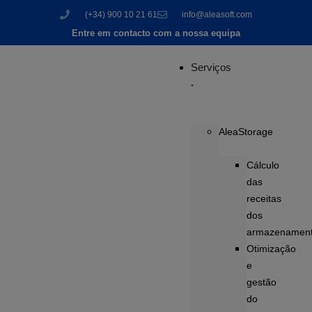
(+34) 900 10 21 61
info@aleasoft.com
Entre em contacto com a nossa equipa
Serviços
AleaStorage
Cálculo
das
receitas
dos
armazenamen
Otimização
e
gestão
do