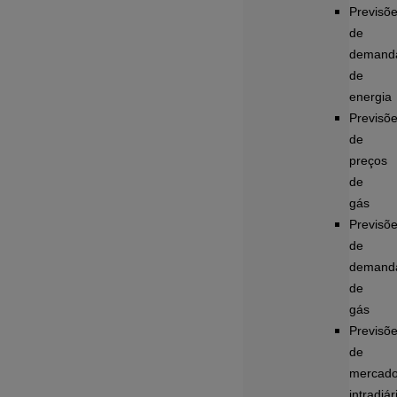
Previsõ
de
demand
de
energia
Previsõ
de
preços
de
gás
Previsõ
de
demand
de
gás
Previsõ
de
mercad
intradiár