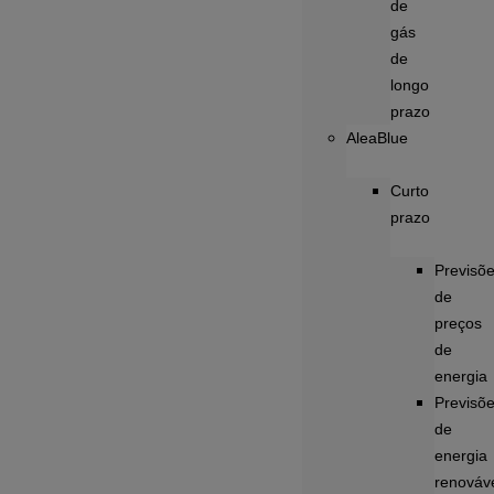
de
gás
de
longo
prazo
AleaBlue
Curto
prazo
Previsõ
de
preços
de
energia
Previsõ
de
energia
renováv