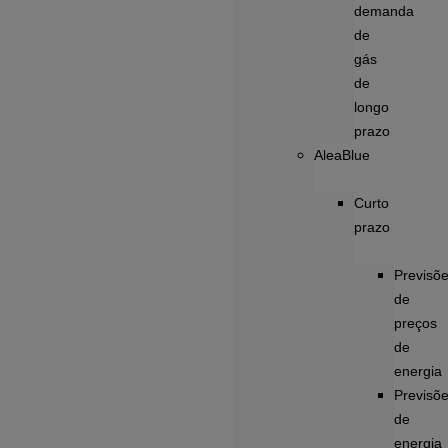
demanda
de
gás
de
longo
prazo
AleaBlue
Curto
prazo
Previsõ
de
preços
de
energia
Previsõ
de
energia