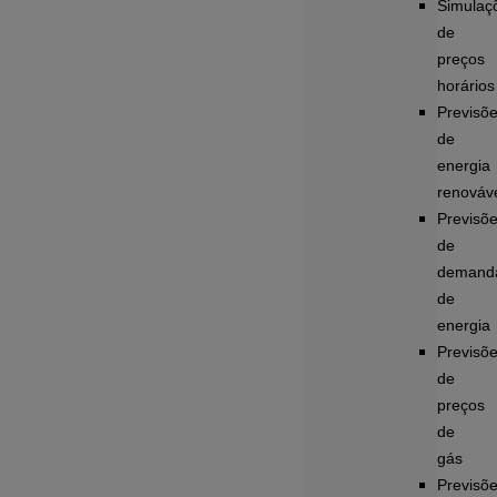
Simulaç
de
preços
horários
Previsõ
de
energia
renováv
Previsõ
de
demand
de
energia
Previsõ
de
preços
de
gás
Previsõ