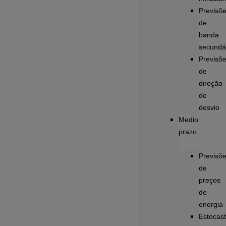
Previsõ
de
banda
secundá
Previsõ
de
direção
de
desvio
Medio
prazo
Previsõ
de
preços
de
energia
Estocast