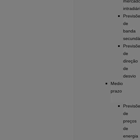
mercad
intradiár
Previsõ
de
banda
secundá
Previsõ
de
direção
de
desvio
Medio
prazo
Previsõ
de
preços
de
energia