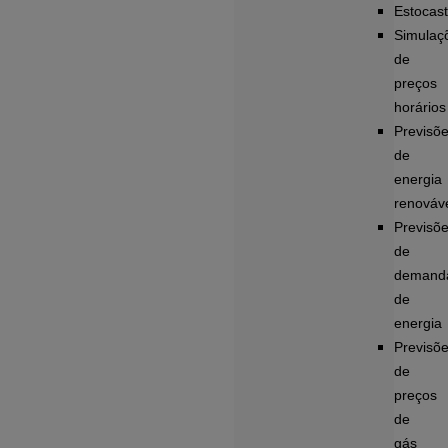
Estocast
Simulaç
de
preços
horários
Previsõ
de
energia
renováv
Previsõ
de
demand
de
energia
Previsõ
de
preços
de
gás