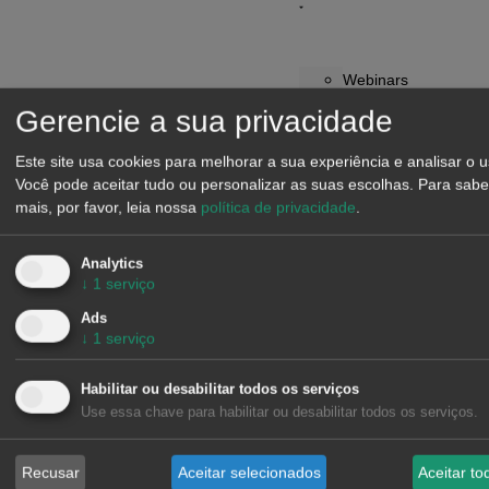
Webinars
Workshops
Gerencie a sua privacidade
Notícias
Relatório:
Este site usa cookies para melhorar a sua experiência e analisar o u
Você pode aceitar tudo ou personalizar as suas escolhas.
Para sabe
O
mais, por favor, leia nossa
política de privacidade
.
futuro
da
procura
Analytics
↓
1
serviço
de
eletricidade
Ads
↓
1
serviço
Solicitar
apresentação
Habilitar ou desabilitar todos os serviços
Programa
Use essa chave para habilitar ou desabilitar todos os serviços.
de
Parceiros
Recusar
Aceitar selecionados
Aceitar to
e