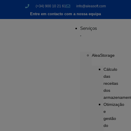
(+34) 900 10 21 61
info@aleasoft.com
Entre em contacto com a nossa equipa
Serviços
AleaStorage
Cálculo
das
receitas
dos
armazenamen
Otimização
e
gestão
do