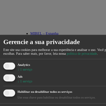
MIBEL – Espanha
MIBEL – Portugal
Gerencie a sua privacidade
França
Alemanha
Este site usa cookies para melhorar a sua experiência e analisar o uso. Você 
Bélgica
escolhas.
Para saber mais, por favor, leia nossa
política de privacidade
.
Países Baixos
Suíça
Áustria
Analytics
IPEX – Itália
↓
1
serviço
N2EX – Reino Unido
POLPX – Polônia
Ads
SEM – Irlanda
↓
1
serviço
OPCOM – Romênia
Combustiveis
Habilitar ou desabilitar todos os serviços
Newsletter
Oportunidades de emprego
Use essa chave para habilitar ou desabilitar todos os serviços.