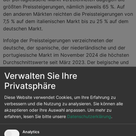
größten Preissteigerungen, nämlich jeweils 65 %. Auf
den anderen Märkten reichten die Preissteigerungen von
7,5 % auf dem italienischen Markt bis zu 25 % auf dem
deutschen Markt.
Infolge der Preissteigerungen verzeichneten der
deutsche, der spanische, der niederländische und der
portugiesische Markt im November 2024 die höchsten
Durchschnittswerte seit März 2023. Der belgische und
der britische Markt erreichten ihre höchsten
Verwalten Sie Ihre
Durchschnittswerte seit April 2023. Der französische
Privatsphäre
Markt erreichte den höchsten Durchschnitt seit Mai
2023, während der italienische Markt den höchsten
Diese Website verwendet Cookies, um Ihre Erfahrung zu
Durchschnitt seit November 2023 verzeichnete. Der
verbessern und die Nutzung zu analysieren. Sie können alle
Durchschnitt des nordischen Marktes war der höchste
akzeptieren oder Ihre Auswahl anpassen.
Um mehr zu
seit Mai 2024.
erfahren, lesen Sie bitte unsere
Datenschutzerklärung
.
Im November 2024 begünstigten der Anstieg der Preise
für Gas und CO
-Emissionszertifikate im Vergleich zum
Analytics
2