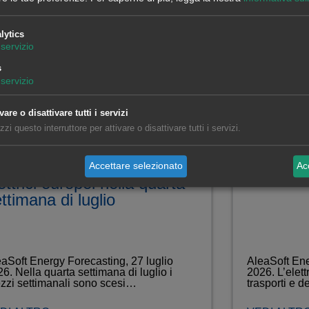
lytics
servizio
s
servizio
vare o disattivare tutti i servizi
izzi questo interruttore per attivare o disattivare tutti i servizi.
ù energia eolica e una
L'elettri
omanda più bassa fanno
rete elet
endere i prezzi dei mercati
flessibi
Accettare selezionato
Acc
ettrici europei nella quarta
ttimana di luglio
aSoft Energy Forecasting, 27 luglio
AleaSoft Ene
6. Nella quarta settimana di luglio i
2026. L’elett
zzi settimanali sono scesi…
trasporti e d
dei…