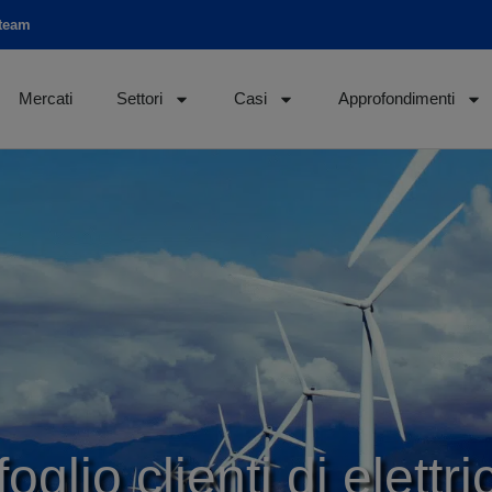
 team
Mercati
Settori
Casi
Approfondimenti
lio clienti di elettric