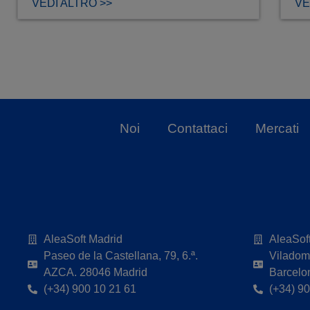
VEDI ALTRO >>
VE
Noi
Contattaci
Mercati
AleaSoft Madrid
AleaSof
Paseo de la Castellana, 79, 6.ª.
Viladoma
AZCA. 28046 Madrid
Barcelo
(+34) 900 10 21 61
(+34) 9