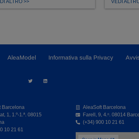
DI ALTRO >>
VEDI ALTRO
AleaModel
Informativa sulla Privacy
Avvi
t Barcelona
AleaSoft Barcelona
t, 1, 1.º-1.ª. 08015
Farell, 9, 4.ᵒ. 08014 Barc
na
(+34) 900 10 21 61
00 10 21 61