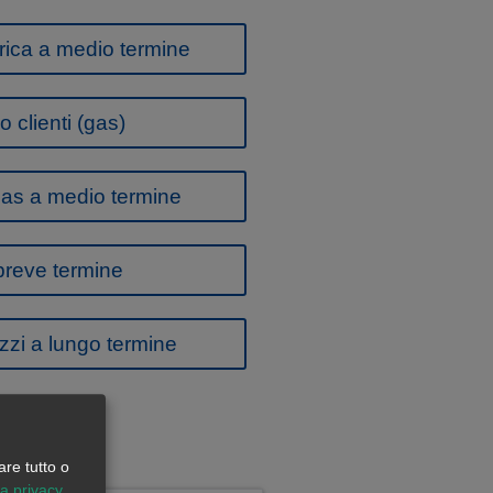
rica a medio termine
 clienti (gas)
gas a medio termine
 breve termine
ezzi a lungo termine
are tutto o
la privacy
.