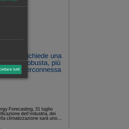
ficazione richiede una
trica più robusta, più
le e più interconnessa
ettare tutti
rgy Forecasting, 31 luglio
rificazione dell’industria, dei
ella climatizzazione sarà uno