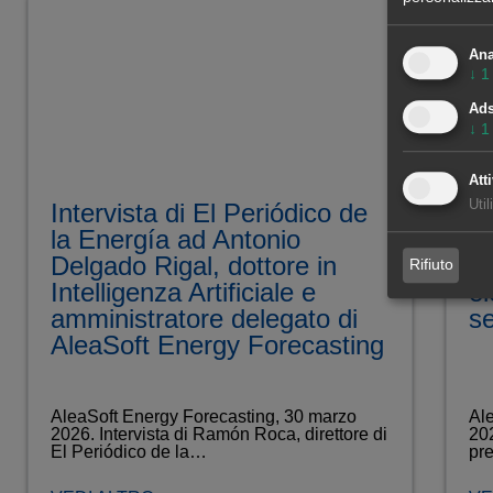
Ana
↓
1
Ad
↓
1
Atti
Util
Intervista di El Periódico de
Pi
la Energía ad Antonio
d
Delgado Rigal, dottore in
sc
Rifiuto
Intelligenza Artificiale e
el
amministratore delegato di
se
AleaSoft Energy Forecasting
AleaSoft Energy Forecasting, 30 marzo
Ale
2026. Intervista di Ramón Roca, direttore di
202
El Periódico de la…
pre