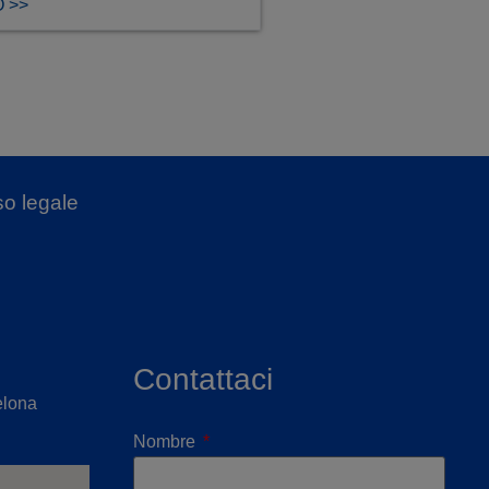
 >>
so legale
Contattaci
elona
Nombre