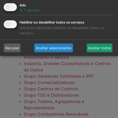
Ads
↓
1
serviço
Habilitar ou desabilitar todos os serviços
Use essa chave para habilitar ou desabilitar todos os
serviços.
Recusar
Aceitar selecionados
Aceitar todos
Grupo de Desenvolvedores, Fundos de
Investimento e Bancos
Indústria, Grandes Consumidores e Centros
de Dados
Grupo Geradores (Utilidades e IPP)
Grupo Comercializadoras
Grupo Centros de Controlo
Grupo TSO e Distribuidores
Grupo Traders, Agregadores e
Representantes
Grupo Combustíveis Renováveis