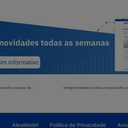
A queda do gás e o aumento das renováveis ​​impulsionam a queda dos preços nos mercados europeus de eletricidade no primeiro semestre de 2023
Energia fotovoltaica e eólica começam julho a
s
AleaModel
Política de Privacidade
Avis