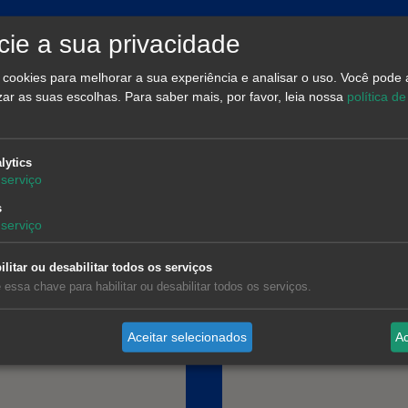
ie a sua privacidade
a cookies para melhorar a sua experiência e analisar o uso. Você pode 
zar as suas escolhas.
Para saber mais, por favor, leia nossa
política de
t Barcelona
AleaSoft Barcelona
t, 1, 1.º-1.ª. 08015
Farell, 9, 4.ᵒ. 08014 Barc
lytics
serviço
na
(+34) 900 10 21 61
00 10 21 61
s
serviço
ilitar ou desabilitar todos os serviços
 essa chave para habilitar ou desabilitar todos os serviços.
Aceitar selecionados
Ac