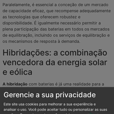
Paralelamente, é essencial a conceção de um mercado
de capacidade eficaz, que recompense adequadamente
as tecnologias que oferecem robustez e
disponibilidade. É igualmente necessário permitir a
plena participação das baterias em todos os mercados
de equilibração, incluindo os serviços de equilibração e
os mecanismos de resposta à demanda.
Hibridações: a combinação
vencedora da energia solar
e eólica
A hibridação
com baterias é já uma realidade para a
energia fotovoltaica
, mas começa também a ser
Gerencie a sua privacidade
aplicada em projectos
eólicos
. A combinação de
tecnologias permite suavizar a produção, aumentar o
Este site usa cookies para melhorar a sua experiência e
fator de capacidade do ponto de ligação e melhorar a
analisar o uso. Você pode aceitar tudo ou personalizar as suas