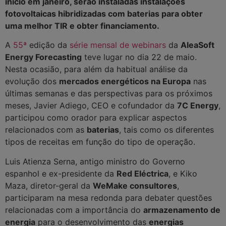
início em janeiro, serão instaladas instalações
fotovoltaicas hibridizadas com baterias para obter
uma melhor TIR e obter financiamento.
A
55ª
edição da
série mensal de webinars
da
AleaSoft
Energy Forecasting
teve lugar no dia 22 de maio.
Nesta ocasião, para além da habitual análise da
evolução dos
mercados energéticos na Europa
nas
últimas semanas e das perspectivas para os próximos
meses, Javier Adiego, CEO e cofundador da
7C Energy
,
participou como orador para explicar aspectos
relacionados com as
baterias
, tais como os diferentes
tipos de receitas em função do tipo de operação.
Luis Atienza Serna, antigo ministro do Governo
espanhol e ex-presidente da
Red Eléctrica
, e Kiko
Maza, diretor-geral da
WeMake consultores
,
participaram na mesa redonda para debater questões
relacionadas com a importância do
armazenamento de
energia
para o desenvolvimento das
energias