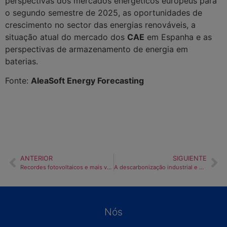
perspectivas dos mercados energéticos europeus para
o segundo semestre de 2025, as oportunidades de
crescimento no sector das energias renováveis, a
situação atual do mercado dos
CAE
em Espanha e as
perspectivas de armazenamento de energia em
baterias.
Fonte:
AleaSoft Energy Forecasting
ANTERIOR
SIGUIENTE
Recordes fotovoltaicos e mais vento ajudam a conter os preços do mercado europeu da eletricidade na quarta semana de maio
A descarbonização industrial e o desafio do novo paradigma da eletricidade
Nós