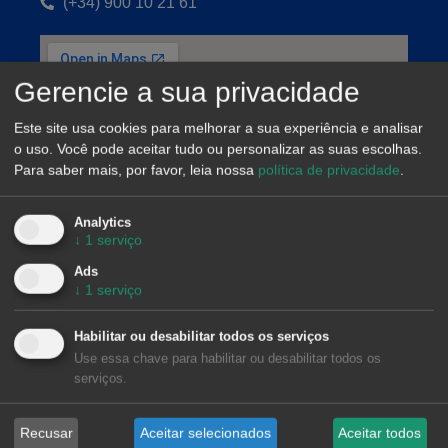
(+34) 900 10 21 61
Gerencie a sua privacidade
Este site usa cookies para melhorar a sua experiência e analisar
o uso. Você pode aceitar tudo ou personalizar as suas escolhas.
Para saber mais, por favor, leia nossa
política de privacidade
.
Analytics
↓
1
serviço
Ads
↓
1
serviço
Habilitar ou desabilitar todos os serviços
Use essa chave para habilitar ou desabilitar todos os
serviços.
AleaSoft Barcelona
Viladomat, 1, 1.º-1.ª. 08015 Barcelona
Recusar
Aceitar selecionados
Aceitar todos
(+34) 900 10 21 61