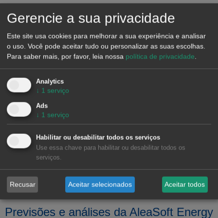
Neste contexto, a inteligência energética torna-se o fator
Gerencie a sua privacidade
diferenciador. As empresas que irão liderar o mercado serão
aquelas capazes de antecipar tendências, otimizar decisões
Este site usa cookies para melhorar a sua experiência e analisar
de compra e cobertura, integrar o autoconsumo, o
o uso. Você pode aceitar tudo ou personalizar as suas escolhas.
Para saber mais, por favor, leia nossa
política de privacidade
.
armazenamento e a flexibilidade, e gerir o risco de forma
estruturada.
Analytics
Competir no mercado energético como
↓
1
serviço
novo modus vivendi
Ads
↓
1
serviço
A energia deixou de ser um fator passivo para se tornar um
vetor estratégico com impacto direto na competitividade
Habilitar ou desabilitar todos os serviços
industrial. A vantagem já não reside apenas na eficiência,
Use essa chave para habilitar ou desabilitar todos os
mas na capacidade de gerir com precisão a energia, o risco
serviços.
e o momento certo de cada decisão. Porque, em última
análise, não se trata de consumir eletricidade, mas de
Recusar
Aceitar selecionados
Aceitar todos
competir num mercado energético cada vez mais exigente.
Previsões e análises da AleaSoft Energy