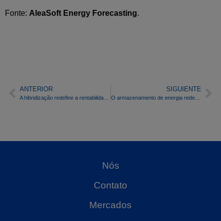
Fonte:
AleaSoft Energy Forecasting
.
ANTERIOR
SIGUIENTE
A hibridização redefine a rentabilidade das energias renováveis: do megawatt produzido ao megawatt otimizado
O armazenamento de energia redefine o equilíbrio do sistema elétrico: do mercado europeu à realidade espanhola
Nós
Contato
Mercados