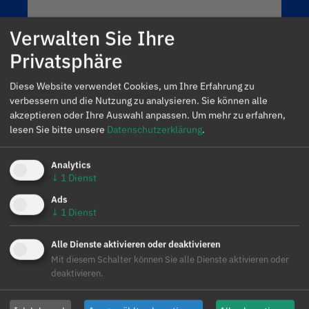
Verwalten Sie Ihre
Privatsphäre
Diese Website verwendet Cookies, um Ihre Erfahrung zu
verbessern und die Nutzung zu analysieren. Sie können alle
akzeptieren oder Ihre Auswahl anpassen.
Um mehr zu erfahren,
lesen Sie bitte unsere
Datenschutzerklärung
.
Analytics
↓
1
Dienst
AleaSoft Barcelona
Ads
↓
1
Dienst
Viladomat, 1, 1.º-1.ª. 08015 Barcelona
(+34) 900 10 21 61
Alle Dienste aktivieren oder deaktivieren
Mit diesem Schalter können Sie alle Dienste aktivieren oder
deaktivieren.