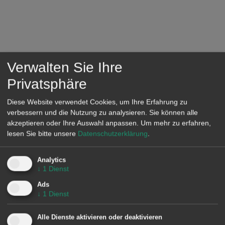
Entrevista de El Periódico de
Verwalten Sie Ihre
la Energía a Antonio Delgado
Privatsphäre
Rigal, Doctor en Inteligencia
Artificial y CEO de AleaSoft
Diese Website verwendet Cookies, um Ihre Erfahrung zu
verbessern und die Nutzung zu analysieren. Sie können alle
Energy Forecasting
akzeptieren oder Ihre Auswahl anpassen.
Um mehr zu erfahren,
lesen Sie bitte unsere
Datenschutzerklärung
.
Entrevista de Ramón Roca, director de El Periódico de
la Energía, a Antonio Delgado Rigal, Doctor en...
Analytics
Ver más>>
↓
1
Dienst
Ads
↓
1
Dienst
Alle Dienste aktivieren oder deaktivieren