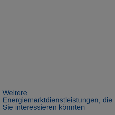
Spanische
Energiemarktobservatorien
Besuchen Sie das spanische
Marktobservatorium, um die
Entwicklung der Hauptvariablen zu
analysieren
Weitere
Energiemarktdienstleistungen, die
Sie interessieren könnten