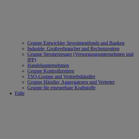
Gruppe Entwickler, Investmentfonds und Banken
Industrie, Großverbraucher und Rechenzentren
Gruppe Stromerzeuger (Versorgungsunternehmen und
IPP)
Handelsunternehmen
Gruppe Kontrollzentren
TSO-Gruppe und Vertriebshändler
Gruppe Händler, Aggregatoren und Vertreter
Gruppe für erneuerbare Kraftstoffe
Fälle