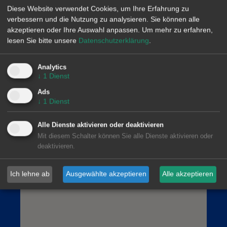
Diese Website verwendet Cookies, um Ihre Erfahrung zu
verbessern und die Nutzung zu analysieren. Sie können alle
akzeptieren oder Ihre Auswahl anpassen.
Um mehr zu erfahren,
lesen Sie bitte unsere
Datenschutzerklärung
.
Analytics
AleaSoft Barcelona
↓
1
Dienst
Viladomat, 1, 1.º-1.ª. 08015 Barcelona
Ads
(+34) 900 10 21 61
↓
1
Dienst
Alle Dienste aktivieren oder deaktivieren
Mit diesem Schalter können Sie alle Dienste aktivieren oder
deaktivieren.
Ich lehne ab
Ausgewählte akzeptieren
Alle akzeptieren