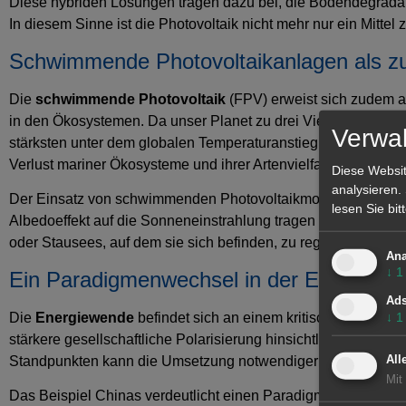
Diese hybriden Lösungen tragen dazu bei, die Bodendegradat
In diesem Sinne ist die Photovoltaik nicht mehr nur ein Mittel 
Schwimmende Photovoltaikanlagen als z
Die
schwimmende Photovoltaik
(FPV) erweist sich zudem a
in den Ökosystemen. Da unser Planet zu drei Vierteln aus Was
Verwal
stärksten unter dem globalen Temperaturanstieg leiden (ein 
Verlust mariner Ökosysteme und ihrer Artenvielfalt, wie es beis
Diese Websit
analysieren.
Der Einsatz von schwimmenden Photovoltaikmodulen senkt die
lesen Sie bi
Albedoeffekt auf die Sonneneinstrahlung tragen sie dazu be
oder Stausees, auf dem sie sich befinden, zu regulieren.
Ana
↓
1
Ein Paradigmenwechsel in der Energiew
Ad
Die
Energiewende
befindet sich an einem kritischen Punkt,
↓
1
stärkere gesellschaftliche Polarisierung hinsichtlich ihrer
Standpunkten kann die Umsetzung notwendiger Lösungen ve
All
Mit
Das Beispiel Chinas verdeutlicht einen Paradigmenwechsel, b