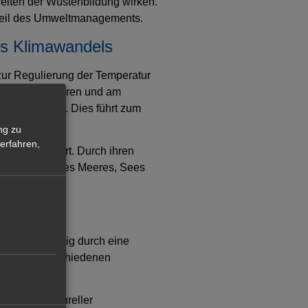
eiten der Wüstenbildung wirken.
dteil des Umweltmanagements.
es Klimawandels
zur Regulierung der Temperatur
ahlung absorbieren und am
chärft wird). Dies führt zum
ng zu
erfahren,
bst verbessert. Durch ihren
s Ökosystems des Meeres, Sees
und gleichzeitig durch eine
chen den verschiedenen
ösung struktureller