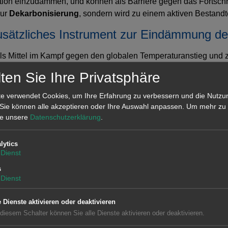
ion einzudämmen, und können als Barriere gegen das Fortschr
zur
Dekarbonisierung
, sondern wird zu einem aktiven Bestan
usätzliches Instrument zur Eindämmung d
ls Mittel im Kampf gegen den globalen Temperaturanstieg und 
ser besteht, sind es die Ozeane, die den größten Teil der Str
ten Sie Ihre Privatsphäre
Phänomen, das durch die Auswirkungen von Nanoplastik noch vers
pielsweise bei den Korallenriffen der Fall ist.
e verwendet Cookies, um Ihre Erfahrung zu verbessern und die Nutzu
 Sie können alle akzeptieren oder Ihre Auswahl anpassen.
Um mehr zu 
 Wassertemperatur, was wiederum die Effizienz der Anlage sel
tte unsere
Datenschutzerklärung
.
i, das Algenwachstum, die Verdunstung und die Temperatur de
lytics
Dienst
ende
s
 der durch die zunehmende Verbreitung
erneuerbarer Energien
Dienst
 Entwicklung gekennzeichnet ist. Die mangelnde Abstimmung zwis
rlangsamen.
e Dienste aktivieren oder deaktivieren
 diesem Schalter können Sie alle Dienste aktivieren oder deaktivieren.
ei dem Energie nicht nur Emissionen senkt, sondern auch zur L