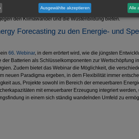
en, die Notwendigkeit und die Technologie, um dieses Modell 
b
Ausgewählte akzeptieren
Alle 
tion und eine intelligente Projektplanung. Die Photovoltaik kann
gegen den Klimawandel und die Wüstenbildung bieten.
ergy Forecasting zu den Energie- und Spe
sein
66. Webinar
, in dem erörtert wird, wie die jüngsten Entwic
 der Batterien als Schlüsselkomponenten zur Wertschöpfung 
rgien. Zudem bietet das Webinar die Möglichkeit, die verschi
sem neuen Paradigma ergeben, in dem Flexibilität immer entsch
gkeit aus, Projekte sowohl im Bereich der erneuerbaren Energ
icherkapazitäten mit erneuerbarer Erzeugung integriert werden,
ngsfindung in einem sich ständig wandelnden Umfeld zu ermög