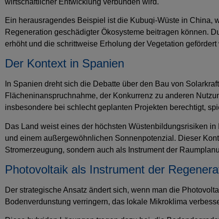
wirtschaftlicher Entwicklung verbunden wird.
Ein herausragendes Beispiel ist die Kubuqi-Wüste in China, w
Regeneration geschädigter Ökosysteme beitragen können. Dur
erhöht und die schrittweise Erholung der Vegetation gefördert 
Der Kontext in Spanien
In Spanien dreht sich die Debatte über den Bau von Solarkra
Flächeninanspruchnahme, der Konkurrenz zu anderen Nutzun
insbesondere bei schlecht geplanten Projekten berechtigt, sp
Das Land weist eines der höchsten Wüstenbildungsrisiken in E
und einem außergewöhnlichen Sonnenpotenzial. Dieser Kontext 
Stromerzeugung, sondern auch als Instrument der Raumplan
Photovoltaik als Instrument der Regenera
Der strategische Ansatz ändert sich, wenn man die Photovolta
Bodenverdunstung verringern, das lokale Mikroklima verbes