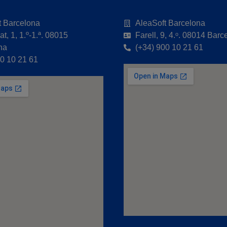
t Barcelona
AleaSoft Barcelona
t, 1, 1.º-1.ª. 08015
Farell, 9, 4.ᵒ. 08014 Barc
na
(+34) 900 10 21 61
00 10 21 61