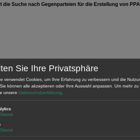
 die Suche nach Gegenparteien für die Erstellung von PPA
ten Sie Ihre Privatsphäre
e verwendet Cookies, um Ihre Erfahrung zu verbessern und die Nutzu
 Sie können alle akzeptieren oder Ihre Auswahl anpassen.
Um mehr zu 
tte unsere
Datenschutzerklärung
.
ichnen steigende Preise
Preisverfall auf den europäischen Strommärkten a
lytics
Dienst
s
Dienst