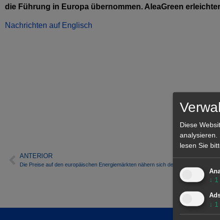
die Führung in Europa übernommen. AleaGreen erleichtert
Nachrichten auf Englisch
Verwal
Diese Websit
analysieren.
lesen Sie bi
ANTERIOR
Die Preise auf den europäischen Energiemärkten nähern sich dem Herbst und verze
Ana
↓
1
Ad
↓
1