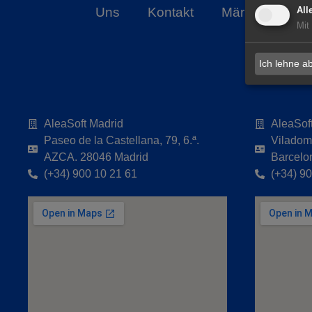
Uns
Kontakt
Märkte
Ale
All
Mit
Ich lehne a
AleaSoft Madrid
AleaSof
Paseo de la Castellana, 79, 6.ª.
Viladoma
AZCA. 28046 Madrid
Barcelo
(+34) 900 10 21 61
(+34) 9