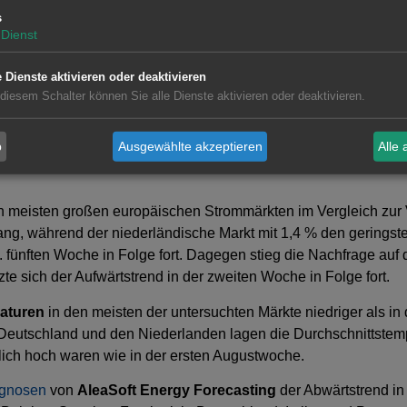
s
Dienst
e Dienste aktivieren oder deaktivieren
 diesem Schalter können Sie alle Dienste aktivieren oder deaktivieren.
b
Ausgewählte akzeptieren
Alle 
n meisten großen europäischen Strommärkten im Vergleich zur
gang, während der niederländische Markt mit 1,4 % den gerings
zw. fünften Woche in Folge fort. Dagegen stieg die Nachfrage a
e sich der Aufwärtstrend in der zweiten Woche in Folge fort.
aturen
in den meisten der untersuchten Märkte niedriger als i
In Deutschland und den Niederlanden lagen die Durchschnittste
lich hoch waren wie in der ersten Augustwoche.
ognosen
von
AleaSoft Energy Forecasting
der Abwärtstrend in