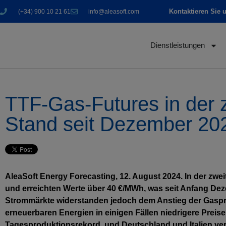
Kontaktieren Sie 
(+34) 900 10 21 61
info@aleasoft.com
Dienstleistungen
TTF-Gas-Futures in der
Stand seit Dezember 20
AleaSoft Energy Forecasting, 12. August 2024. In der zw
und erreichten Werte über 40 €/MWh, was seit Anfang De
Strommärkte widerstanden jedoch dem Anstieg der Gaspr
erneuerbaren Energien in einigen Fällen niedrigere Preise
Tagesproduktionsrekord, und Deutschland und Italien ve