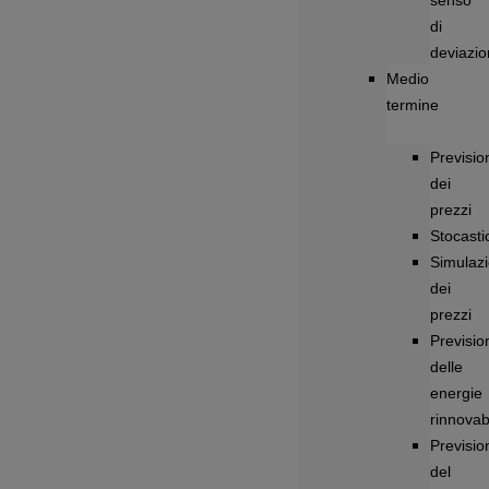
senso
di
deviazi
Medio
termine
Previsio
dei
prezzi
Stocastic
Simulazi
dei
prezzi
Previsio
delle
energie
rinnovabi
Previsio
del