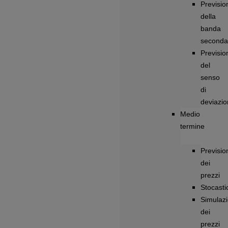
Previsio
della
banda
seconda
Previsio
del
senso
di
deviazi
Medio
termine
Previsio
dei
prezzi
Stocastic
Simulazi
dei
prezzi