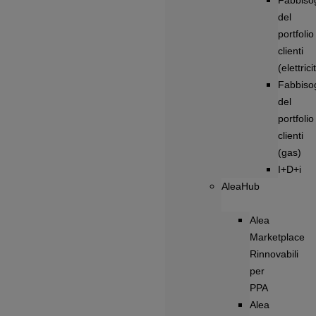
Fabbiso
del
portfolio
clienti
(elettrici
Fabbiso
del
portfolio
clienti
(gas)
I+D+i
AleaHub
Alea
Marketplace
Rinnovabili
per
PPA
Alea