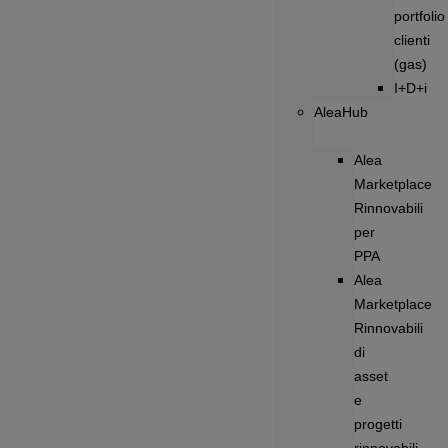
portfolio
clienti
(gas)
I+D+i
AleaHub
Alea
Marketplace
Rinnovabili
per
PPA
Alea
Marketplace
Rinnovabili
di
asset
e
progetti