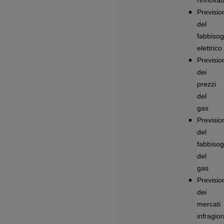
rinnovabi
Previsio
del
fabbiso
elettrico
Previsio
dei
prezzi
del
gas
Previsio
del
fabbiso
del
gas
Previsio
dei
mercati
infragior