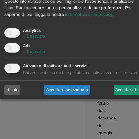
informazioni
Questo sito utilizza cookie per migliorare l’esperienza e analizzare
Finanziamento
l’uso. Puoi accettare tutto o personalizzare le tue preferenze.
Per
saperne di più, legga la nostra
informativa sulla privacy
.
di
energia
rinnovabile
Analytics
↓
1
servizio
Approfondimenti
Ads
↓
1
servizio
Webinar
Attivare o disattivare tutti i servizi
Utilizzi questo interruttore per attivare o disattivare tutti i servizi.
Workshop
Notizie
Rapporto:
Rifiuto
Accettare selezionato
Accettare tut
Il
futuro
della
domanda
di
energia