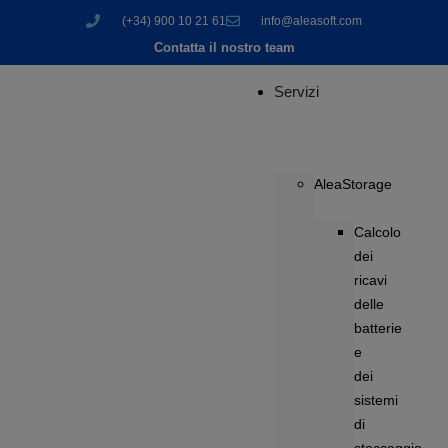
(+34) 900 10 21 61
info@aleasoft.com
Contatta il nostro team
Servizi
AleaStorage
Calcolo
dei
ricavi
delle
batterie
e
dei
sistemi
di