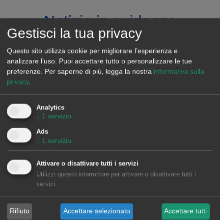
Notizie in evidenza
Gestisci la tua privacy
No hay contenido disponible
Questo sito utilizza cookie per migliorare l’esperienza e
analizzare l’uso. Puoi accettare tutto o personalizzare le tue
preferenze.
Per saperne di più, legga la nostra
informativa sulla
No hay contenido disponible
privacy
.
Analytics
↓
1
servizio
Ads
↓
1
servizio
Attivare o disattivare tutti i servizi
Utilizzi questo interruttore per attivare o disattivare tutti i
servizi.
Gli spread record di luglio in
Spagna e Portogallo
Rifiuto
Accettare selezionato
Accettare tutti