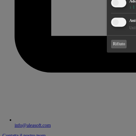
Ads
↓
1
Atti
Util
Rifiuto
info@aleasoft.com
Contatta il nostro team