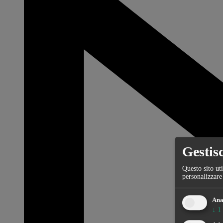
Gestisc
Questo sito uti
personalizzare
Ana
↓
1